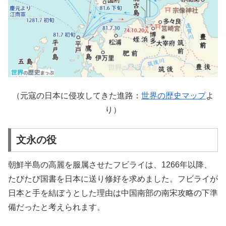
（元寇の日本に侵攻してきた進路：
世界の歴史マップ
よ
り）
文永の役
朝鮮半島の高麗を服属させたフビライは、1266年以降、
たびたび国書を日本に送り修好を求めました。フビライが
日本と手を結ぼうとした理由は中国南部の南宋攻略の下準
備だったと考えられます。