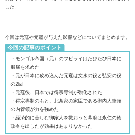
した。
今回は元寇や元寇が与えた影響などについてまとめます。
今回の記事のポイント
・モンゴル帝国（元）のフビライはたびたび日本に
服属を求めた
・元が日本に攻め込んだ元寇は文永の役と弘安の役
の2回
・元寇後、日本では得宗専制が強化された
・得宗専制のもと、北条家の家臣である御内人筆頭
の内管領が力を強めた
・経済的に苦しむ御家人を救おうと幕府は永仁の徳
政令を出したが効果はあまりなかった