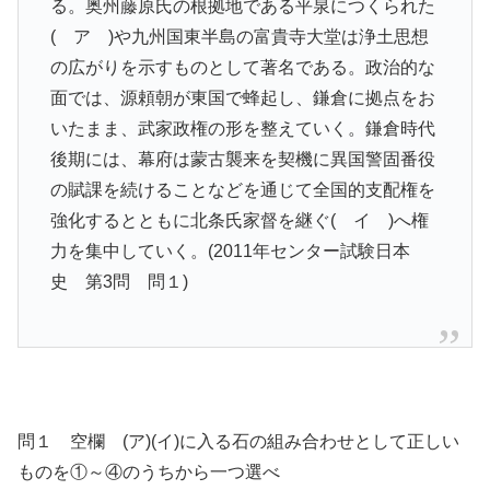
る。奥州藤原氏の根拠地である平泉につくられた
( ア )や九州国東半島の富貴寺大堂は浄土思想
の広がりを示すものとして著名である。政治的な
面では、源頼朝が東国で蜂起し、鎌倉に拠点をお
いたまま、武家政権の形を整えていく。鎌倉時代
後期には、幕府は蒙古襲来を契機に異国警固番役
の賦課を続けることなどを通じて全国的支配権を
強化するとともに北条氏家督を継ぐ( イ )へ権
力を集中していく。(2011年センター試験日本
史 第3問 問１)
問１ 空欄 (ア)(イ)に入る石の組み合わせとして正しい
ものを①～④のうちから一つ選べ