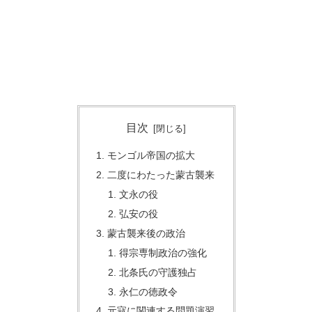
目次
モンゴル帝国の拡大
二度にわたった蒙古襲来
文永の役
弘安の役
蒙古襲来後の政治
得宗専制政治の強化
北条氏の守護独占
永仁の徳政令
元寇に関連する問題演習