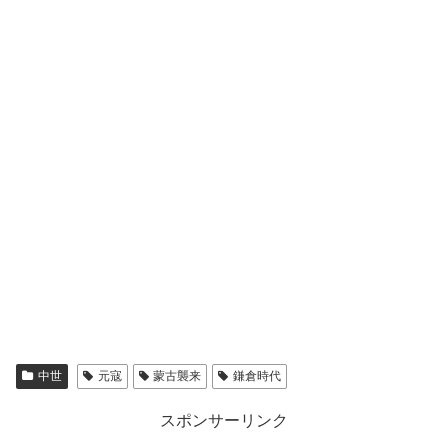
中世
元寇
蒙古襲来
鎌倉時代
スポンサーリンク