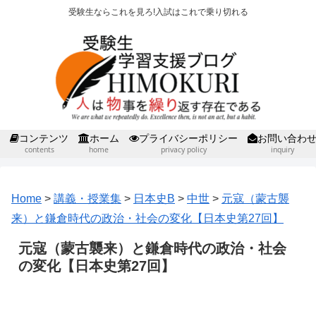
受験生ならこれを見ろ!入試はこれで乗り切れる
コンテンツ
ホーム
プライバシーポリシー
お問い合わ
contents
home
privacy policy
inquiry
Home
>
講義・授業集
>
日本史B
>
中世
>
元寇（蒙古襲
来）と鎌倉時代の政治・社会の変化【日本史第27回】
元寇（蒙古襲来）と鎌倉時代の政治・社会
の変化【日本史第27回】