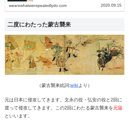
2020.09.15
wearewhatwerepeatedlydo.com
二度にわたった蒙古襲来
（蒙古襲来絵詞:
wiki
より）
元は日本に侵攻してきます。文永の役・弘安の役と2回に
渡って侵攻してきます。この2回にわたる蒙古襲来を
元寇
といいます。