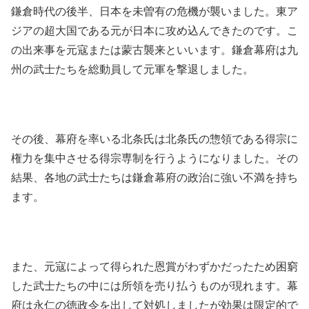
鎌倉時代の後半、日本を未曽有の危機が襲いました。東ア
ジアの超大国である元が日本に攻め込んできたのです。こ
の出来事を元寇または蒙古襲来といいます。鎌倉幕府は九
州の武士たちを総動員して元軍を撃退しました。
その後、幕府を率いる北条氏は北条氏の惣領である得宗に
権力を集中させる得宗専制を行うようになりました。その
結果、各地の武士たちは鎌倉幕府の政治に強い不満を持ち
ます。
また、元寇によって得られた恩賞がわずかだったため困窮
した武士たちの中には所領を売り払うものが現れます。幕
府は永仁の徳政令を出して対処しましたが効果は限定的で