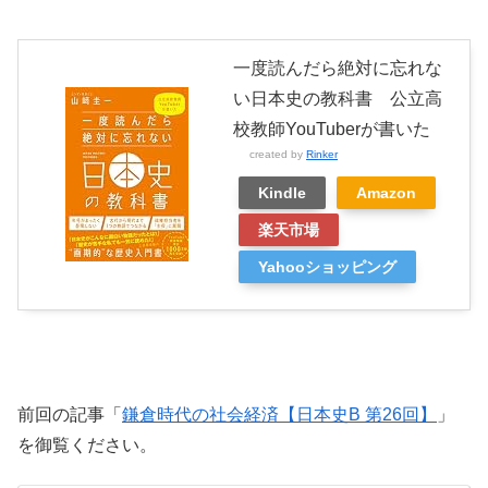
一度読んだら絶対に忘れな
い日本史の教科書 公立高
校教師YouTuberが書いた
created by
Rinker
Kindle
Amazon
楽天市場
Yahooショッピング
前回の記事「
鎌倉時代の社会経済【日本史B 第26回】
」
を御覧ください。