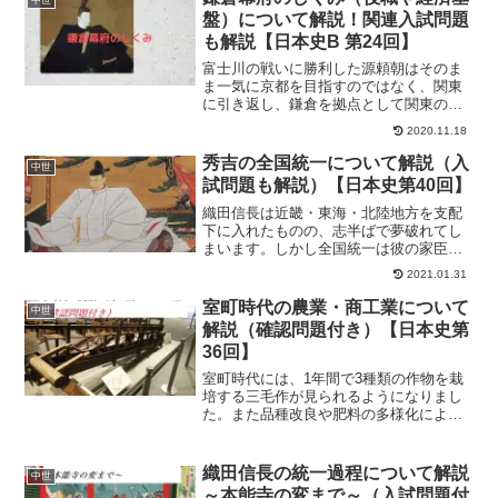
中世
盤）について解説！関連入試問題
も解説【日本史B 第24回】
富士川の戦いに勝利した源頼朝はそのま
ま一気に京都を目指すのではなく、関東
に引き返し、鎌倉を拠点として関東の支
配を固めました。頼朝は御家人たちと御
2020.11.18
恩と奉公という土地を媒介とした主従関
係を結びます。頼朝は侍所や政所、問注
秀吉の全国統一について解説（入
中世
所などの鎌倉幕府の基本的...
試問題も解説）【日本史第40回】
織田信長は近畿・東海・北陸地方を支配
下に入れたものの、志半ばで夢破れてし
まいます。しかし全国統一は彼の家臣で
ある豊臣（羽柴）秀吉に引き継がれるこ
2021.01.31
とになりました。秀吉は山崎の戦いで明
智光秀を破ったことを皮切りに、賤ケ岳
室町時代の農業・商工業について
中世
の戦いで柴田勝家を倒すな...
解説（確認問題付き）【日本史第
36回】
室町時代には、1年間で3種類の作物を栽
培する三毛作が見られるようになりまし
た。また品種改良や肥料の多様化によっ
て収穫が増え、農民は豊かになっていき
ます。商業では、各地の特色を生かして
様々な特産物が作られました。さらに貨
織田信長の統一過程について解説
中世
幣の面では悪銭が出回っ...
～本能寺の変まで～（入試問題付