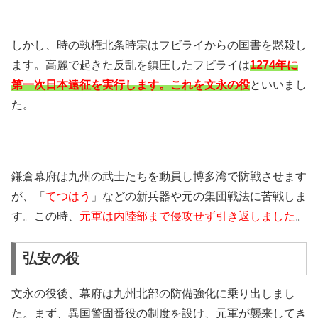
しかし、時の執権北条時宗はフビライからの国書を黙殺し
ます。高麗で起きた反乱を鎮圧したフビライは
1274年に
第一次日本遠征を実行します。これを文永の役
といいまし
た。
鎌倉幕府は九州の武士たちを動員し博多湾で防戦させます
が、「
てつはう
」などの新兵器や元の集団戦法に苦戦しま
す。この時、
元軍は内陸部まで侵攻せず引き返しました
。
弘安の役
文永の役後、幕府は九州北部の防備強化に乗り出しまし
た。まず、異国警固番役の制度を設け、元軍が襲来してき