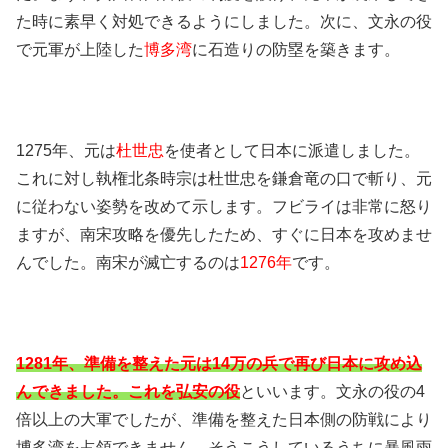
た時に素早く対処できるようにしました。次に、文永の役
で元軍が上陸した
博多湾
に石造りの防塁を築きます。
1275年、元は
杜世忠
を使者として日本に派遣しました。
これに対し執権北条時宗は杜世忠を鎌倉竜の口で斬り、元
に従わない姿勢を改めて示します。フビライは非常に怒り
ますが、南宋攻略を優先したため、すぐに日本を攻めませ
んでした。南宋が滅亡するのは
1276年
です。
1281年、準備を整えた元は14万の兵で再び日本に攻め込
んできました。これを弘安の役
といいます。文永の役の4
倍以上の大軍でしたが、準備を整えた日本側の防戦により
博多湾を占領できません。そうこうしているうちに暴風雨