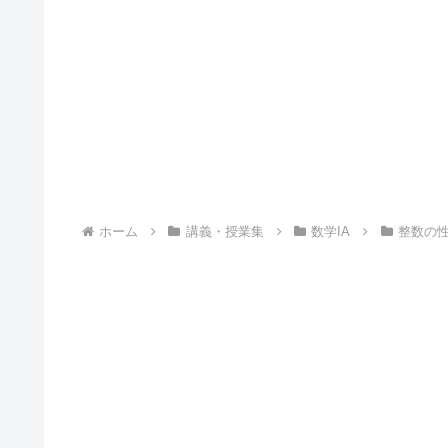
ホーム
講義・授業集
数学IA
整数の