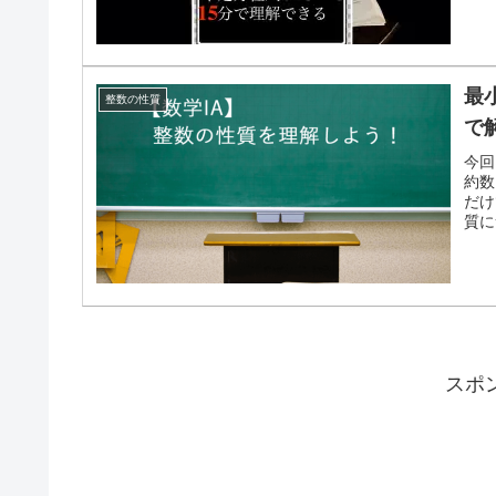
最
整数の性質
で
今回
約数
だけ
質に
スポ