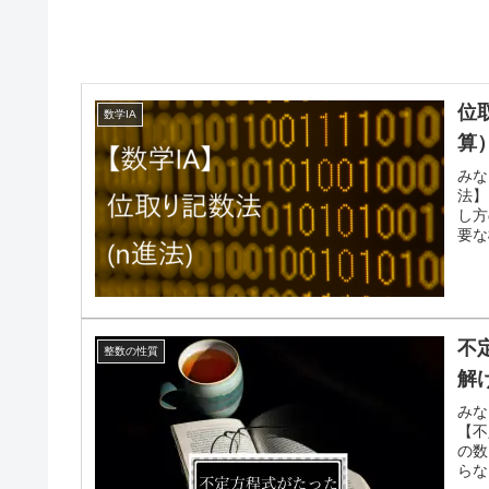
位
数学IA
算
みな
法】
し方
要な
不
整数の性質
解
みな
【不
の数
らな