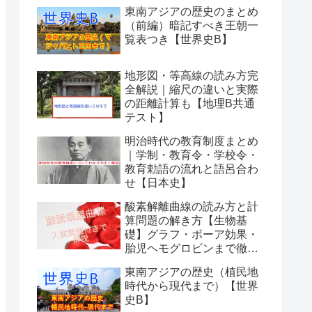
東南アジアの歴史のまとめ
（前編）暗記すべき王朝一
覧表つき【世界史B】
地形図・等高線の読み方完
全解説｜縮尺の違いと実際
の距離計算も【地理B共通
テスト】
明治時代の教育制度まとめ
｜学制・教育令・学校令・
教育勅語の流れと語呂合わ
せ【日本史】
酸素解離曲線の読み方と計
算問題の解き方【生物基
礎】グラフ・ボーア効果・
胎児ヘモグロビンまで徹底
解説
東南アジアの歴史（植民地
時代から現代まで）【世界
史B】