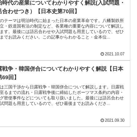
治時代の産業についてわかりやすく解説(入試問題・
呂合わせつき）【日本史第70回】
のテーマは明治時代に始まった日本の産業革命です。八幡製鉄所
立・鉄道国有法の制定など、各業種の重要な内容について解説し
ます。最後には語呂合わせや入試問題も用意しているので、ぜひ
までお読みください。この記事からわかること・金本位...
2021.10.07
露戦争・韓国併合についてわかりやすく解説【日本
第69回】
は三国干渉から日露戦争・韓国併合について解説します。日露戦
至るまでの流れ・日露戦争後に締結したポーツマス条約の内容・
グ密使事件などについても取り扱いました。最後には語呂合わせ
試問題も用意しているので、ぜひ最後までお読みくださ...
2021.09.30