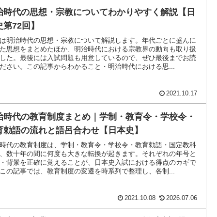
治時代の思想・宗教についてわかりやすく解説【日
史第72回】
は明治時代の思想・宗教について解説します。年代ごとに盛んに
た思想をまとめたほか、明治時代における宗教界の動向も取り扱
した。最後には入試問題も用意しているので、ぜひ最後までお読
ださい。この記事からわかること・明治時代における思...
2021.10.17
治時代の教育制度まとめ｜学制・教育令・学校令・
育勅語の流れと語呂合わせ【日本史】
時代の教育制度は、学制・教育令・学校令・教育勅語・国定教科
、数十年の間に何度も大きな転換が起きます。それぞれの年号と
・背景を正確に覚えることが、日本史入試における得点のカギで
この記事では、教育制度の変遷を時系列で整理し、各制...
2021.10.08
2026.07.06