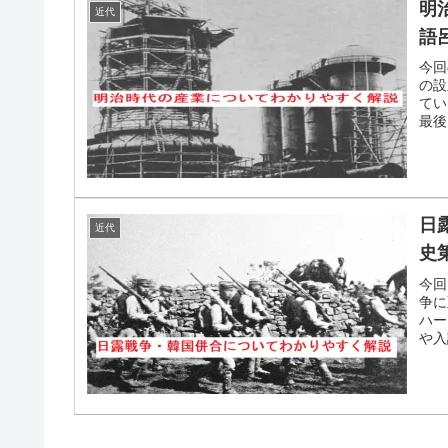
明
近代
語
今回
の設
てい
最後
日
近代
史
今回
争に
ハー
や入