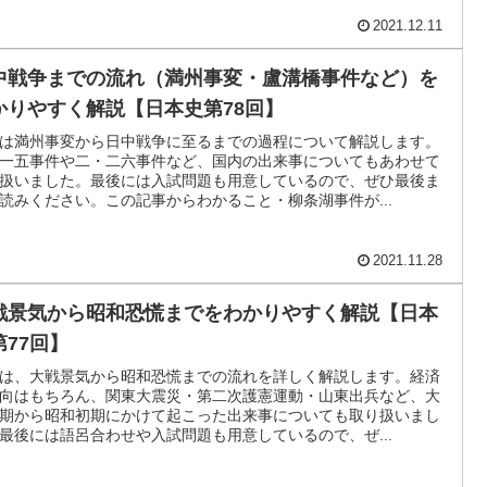
2021.12.11
中戦争までの流れ（満州事変・盧溝橋事件など）を
かりやすく解説【日本史第78回】
は満州事変から日中戦争に至るまでの過程について解説します。
一五事件や二・二六事件など、国内の出来事についてもあわせて
扱いました。最後には入試問題も用意しているので、ぜひ最後ま
読みください。この記事からわかること・柳条湖事件が...
2021.11.28
戦景気から昭和恐慌までをわかりやすく解説【日本
第77回】
は、大戦景気から昭和恐慌までの流れを詳しく解説します。経済
向はもちろん、関東大震災・第二次護憲運動・山東出兵など、大
期から昭和初期にかけて起こった出来事についても取り扱いまし
最後には語呂合わせや入試問題も用意しているので、ぜ...