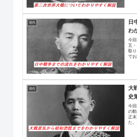
日
現代
わ
今回
五・
取り
でお
大
現代
史
今回
の動
正末
た。