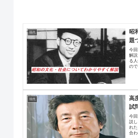
昭
現代
題
今回
解説
る人
ので
高
現代
試
今回
説し
れた
合わ