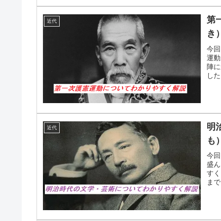
第
近代
き
今回
運動
陣に
した
明
近代
も
今回
盛ん
すく
まで