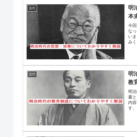
明
近代
本
今回
なっ
いま
みく
明
近代
教
明治
書と
内容
す。