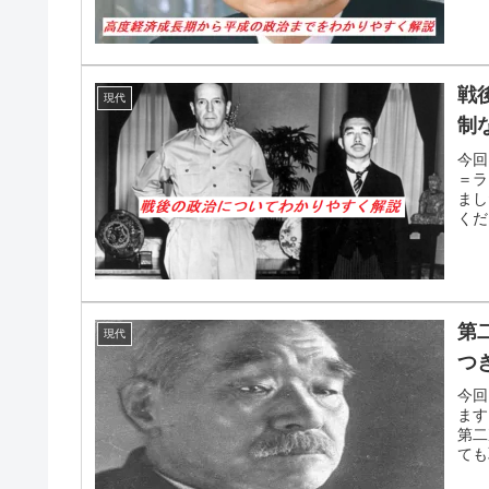
戦
現代
制
今回
＝ラ
まし
くだ
第
現代
つ
今回
ます
第二
ても