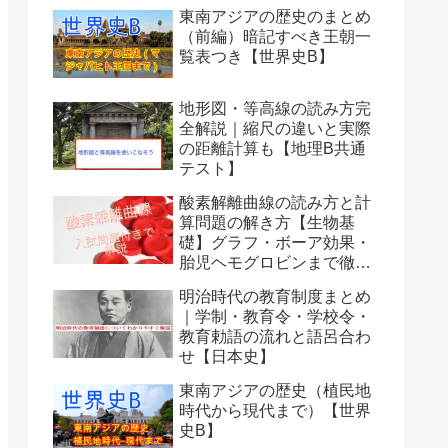
東南アジアの歴史のまとめ
（前編）暗記すべき王朝一
覧表つき【世界史B】
地形図・等高線の読み方完
全解説｜縮尺の違いと実際
の距離計算も【地理B共通
テスト】
酸素解離曲線の読み方と計
算問題の解き方【生物基
礎】グラフ・ボーア効果・
胎児ヘモグロビンまで徹底
解説
明治時代の教育制度まとめ
｜学制・教育令・学校令・
教育勅語の流れと語呂合わ
せ【日本史】
東南アジアの歴史（植民地
時代から現代まで）【世界
史B】