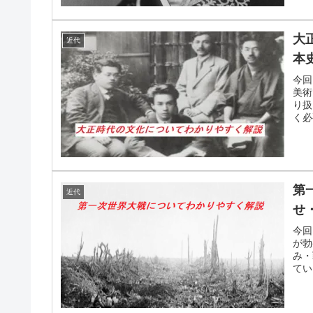
大
近代
本
今回
美術
り扱
く必
第
近代
せ
今回
が勃
み・
てい