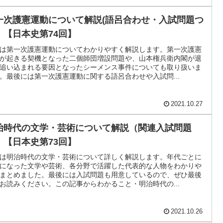
一次護憲運動について解説(語呂合わせ・入試問題つ
）【日本史第74回】
は第一次護憲運動についてわかりやすく解説します。第一次護憲
が起きる契機となった二個師団増設問題や、山本権兵衛内閣が退
追い込まれる要因となったシーメンス事件についても取り扱いま
。最後には第一次護憲運動に関する語呂合わせや入試問...
2021.10.27
治時代の文学・芸術について解説（関連入試問題
）【日本史第73回】
は明治時代の文学・芸術について詳しく解説します。年代ごとに
になった文学や芸術、各分野で活躍した代表的な人物をわかりや
まとめました。最後には入試問題も用意しているので、ぜひ最後
お読みください。この記事からわかること・明治時代の...
2021.10.26