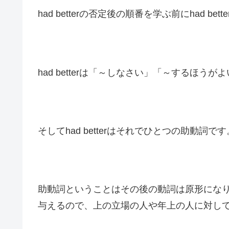
had betterの否定後の順番を学ぶ前にhad b
had betterは「～しなさい」「～するほ
そしてhad betterはそれでひとつの助動詞です
助動詞ということはその後の動詞は原形になり
与えるので、上の立場の人や年上の人に対し