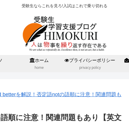
受験生ならこれを見ろ!入試はこれで乗り切れる
ツ
ホーム
プライバシーポリシー
home
privacy policy
ad betterを解説！否定語notの語順に注意！関連問題も
notの語順に注意！関連問題もあり【英文