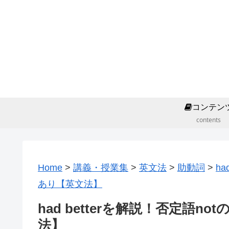
コンテン
contents
Home
>
講義・授業集
>
英文法
>
助動詞
>
h
あり【英文法】
had betterを解説！否定語
法】