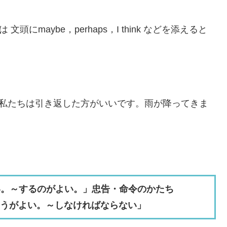
 文頭にmaybe，perhaps，I think などを添えると
tarted rain.（私たちは引き返した方がいいです。雨が降ってきま
しなさい。～するのがよい。」忠告・命令のかたち
したほうがよい。～しなければならない」