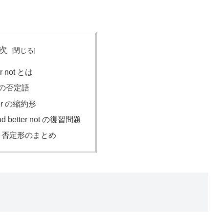
次
er not とは
er の否定語
tter の縮約形
 had better not の復習問題
 not 否定形のまとめ