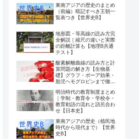
東南アジアの歴史のまとめ
（前編）暗記すべき王朝一
覧表つき【世界史B】
地形図・等高線の読み方完
全解説｜縮尺の違いと実際
の距離計算も【地理B共通
テスト】
酸素解離曲線の読み方と計
算問題の解き方【生物基
礎】グラフ・ボーア効果・
胎児ヘモグロビンまで徹底
解説
明治時代の教育制度まとめ
｜学制・教育令・学校令・
教育勅語の流れと語呂合わ
せ【日本史】
東南アジアの歴史（植民地
時代から現代まで）【世界
史B】