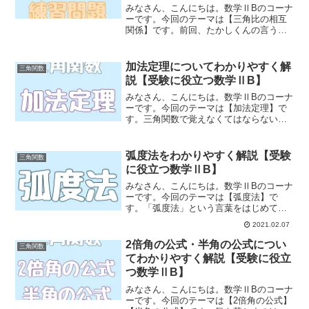
みなさん、こんにちは。数学ⅡBのコーナ
ーです。今回のテーマは【三角比の相互
関係】です。前回、たかしくんの言うと
おり「三角比は円の座標を表現する」と
いうことから、三角比の相互関係を表す4
つの式を導きました。今回のゴールは、
加法定理についてわかりやすく解
三角関数
三角比の相互関係を表...
説【受験に役立つ数学ⅡB】
みなさん、こんにちは。数学ⅡBのコーナ
ーです。今回のテーマは【加法定理】で
す。三角関数で覚えなくてはならない式
の多さに嘆いている人に朗報です！今回
勉強する加法定理が、覚えないといけな
い最後の公式になります。これさえ覚え
弧度法をわかりやすく解説【受験
三角関数
れば、これから勉強する...
に役立つ数学ⅡB】
みなさん、こんにちは。数学ⅡBのコーナ
ーです。今回のテーマは【弧度法】で
す。「弧度法」という言葉をはじめて聞
いたという人も少なくないでしょう。今
2021.02.07
回は、こんな疑問にお答えします。たか
しくんが言うように、弧度法とは角度に
2倍角の公式・半角の公式につい
三角関数
関するものであり、これか...
てわかりやすく解説【受験に役立
つ数学ⅡB】
みなさん、こんにちは。数学ⅡBのコーナ
ーです。今回のテーマは【2倍角の公式】