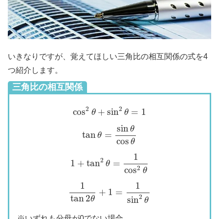
いきなりですが、覚えてほしい三角比の相互関係の式を4
つ紹介します。
三角比の相互関係
cos
2
θ
+
sin
2
θ
=
1
2
2
cos
+
sin
=
1
θ
θ
tan
θ
=
sin
θ
cos
θ
sin
θ
tan
=
θ
cos
θ
1
+
tan
2
θ
=
1
cos
2
θ
1
2
1
+
tan
=
θ
2
cos
θ
1
tan
2
θ
+
1
=
1
sin
2
θ
1
1
+
1
=
tan
2
2
θ
sin
θ
※いずれも分母が0でない場合