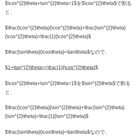
$\cos^{2}\theta+\sin^{2}\theta=1$を$\cos^{2}\theta$で割る
と、
$\frac{\cos^{2}\theta}{\cos^{2}\theta}+\frac{\sin^{2}\theta}
{\cos^{2}\theta}=\frac{1}{\cos^{2}\theta}$
$\frac{\sin\theta}{\cos\theta}=\tan\theta$なので、
$1+\tan^{2}\theta==\frac{1}{\cos^{2}\theta}$
$\cos^{2}\theta+\sin^{2}\theta=1$を$\sin^{2}\theta$で割る
と、
$\frac{\cos^{2}\theta}{\sin^{2}\theta}+\frac{\sin^{2}\theta}
{\sin^{2}\theta}=\frac{1}{\sin^{2}\theta}$
$\frac{\sin\theta}{\cos\theta}=\tan\theta$なので、