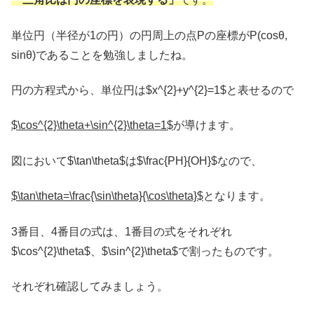
単位円（半径が1の円）の円周上の点Pの座標がP(cosθ,
sinθ)であることを勉強しましたね。
円の方程式から、単位円は$x^{2}+y^{2}=1$と表せるので
$\cos^{2}\theta+\sin^{2}\theta=1$
が導けます。
図において$\tan\theta$は$\frac{PH}{OH}$なので、
$\tan\theta=\frac{\sin\theta}{\cos\theta}$
となります。
3番目、4番目の式は、1番目の式をそれぞれ
$\cos^{2}\theta$、$\sin^{2}\theta$で割ったものです。
それぞれ確認してみましょう。