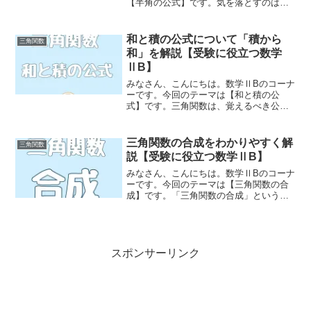
【半角の公式】です。気を落とすのはま
だ早いです。前回、加法定理の解説でお
伝えしたとおり、三角関数で覚えなくて
はいけない公式は加法定理までです。す
和と積の公式について「積から
三角関数
なわち、今回勉強する...
和」を解説【受験に役立つ数学
ⅡB】
みなさん、こんにちは。数学ⅡBのコーナ
ーです。今回のテーマは【和と積の公
式】です。三角関数は、覚えるべき公式
が多い単元で、たかしくんのように苦手
意識をもっている人も少なくないでしょ
う。ここでみなさんに朗報です。今回解
三角関数の合成をわかりやすく解
三角関数
説する「和と積の公式」は...
説【受験に役立つ数学ⅡB】
みなさん、こんにちは。数学ⅡBのコーナ
ーです。今回のテーマは【三角関数の合
成】です。「三角関数の合成」という単
元がありますが、「合成」がそもそもど
ういうことなのかわからないという人も
いることでしょう。なかには、「合成」
という言葉よくわからな...
スポンサーリンク