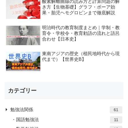
酸素解離曲線の読み方と計算問題の解
き方【生物基礎】グラフ・ボーア効
果・胎児ヘモグロビンまで徹底解説
明治時代の教育制度まとめ｜学制・教
育令・学校令・教育勅語の流れと語呂
合わせ【日本史】
東南アジアの歴史（植民地時代から現
代まで）【世界史B】
カテゴリー
勉強法関係
61
国語勉強法
11