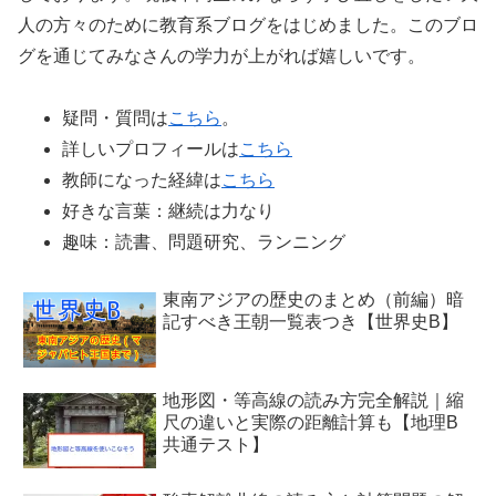
人の方々のために教育系ブログをはじめました。このブロ
グを通じてみなさんの学力が上がれば嬉しいです。
疑問・質問は
こちら
。
詳しいプロフィールは
こちら
教師になった経緯は
こちら
好きな言葉：継続は力なり
趣味：読書、問題研究、ランニング
東南アジアの歴史のまとめ（前編）暗
記すべき王朝一覧表つき【世界史B】
地形図・等高線の読み方完全解説｜縮
尺の違いと実際の距離計算も【地理B
共通テスト】