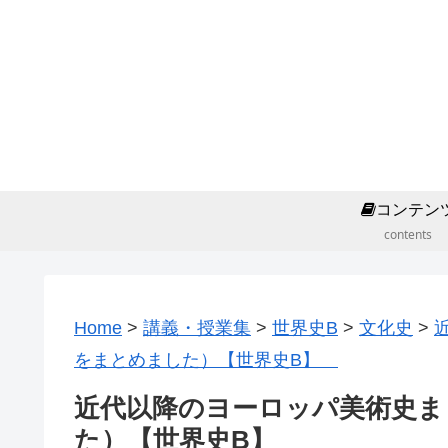
コンテン
contents
Home
>
講義・授業集
>
世界史B
>
文化史
>
をまとめました）【世界史B】
近代以降のヨーロッパ美術史ま
た）【世界史B】