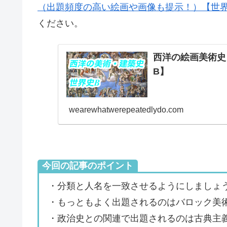
（出題頻度の高い絵画や画像も提示！）【世界
ください。
西洋の絵画美術史
B】
wearewhatwerepeatedlydo.com
今回の記事のポイント
・分類と人名を一致させるようにしましょ
・もっともよく出題されるのはバロック美
・政治史との関連で出題されるのは古典主