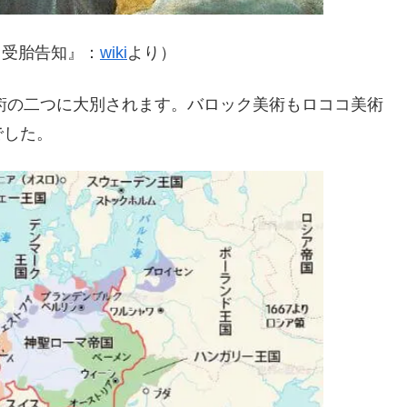
『受胎告知』：
wiki
より）
美術の二つに大別されます。バロック美術もロココ美術
でした。