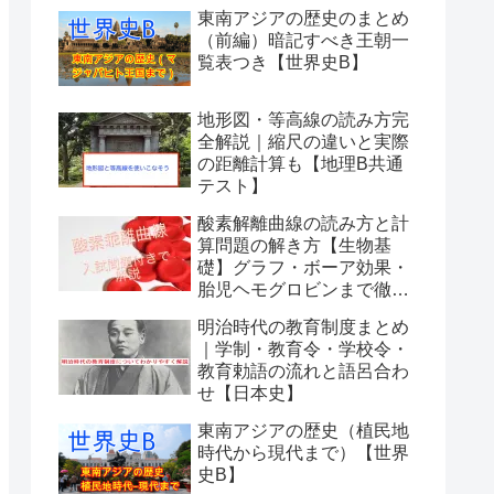
東南アジアの歴史のまとめ
（前編）暗記すべき王朝一
覧表つき【世界史B】
地形図・等高線の読み方完
全解説｜縮尺の違いと実際
の距離計算も【地理B共通
テスト】
酸素解離曲線の読み方と計
算問題の解き方【生物基
礎】グラフ・ボーア効果・
胎児ヘモグロビンまで徹底
解説
明治時代の教育制度まとめ
｜学制・教育令・学校令・
教育勅語の流れと語呂合わ
せ【日本史】
東南アジアの歴史（植民地
時代から現代まで）【世界
史B】