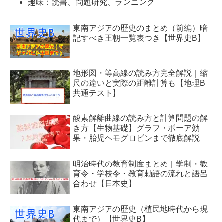
趣味：読書、問題研究、ランニング
東南アジアの歴史のまとめ（前編）暗
記すべき王朝一覧表つき【世界史B】
地形図・等高線の読み方完全解説｜縮
尺の違いと実際の距離計算も【地理B
共通テスト】
酸素解離曲線の読み方と計算問題の解
き方【生物基礎】グラフ・ボーア効
果・胎児ヘモグロビンまで徹底解説
明治時代の教育制度まとめ｜学制・教
育令・学校令・教育勅語の流れと語呂
合わせ【日本史】
東南アジアの歴史（植民地時代から現
代まで）【世界史B】