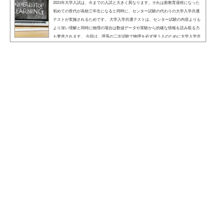
2021年大学入試は、今までの入試と大きく異なります。それは新教育過程になった
初めての世代が高校三年生になると同時に、センター試験の代わりの大学入学共通
テストが実施されるためです。 大学入学共通テストは、センター試験の内容よりも
より深い理解と同時に物理の場合は数値データや実験から的確な情報を読み取る力
も要求されます。 今回は、理系の二次試験で物理を必ず使う人のために大学入学共
通テストの対策に時間を割きつつも、二次試験の対策にもなる勉強法といった内容
を重点的に紹介します。物理が二次試験にあ...