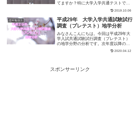
てますか？特に大学入学共通テストでの
化学についてきちんと分析しています
2019.10.06
か？新しく行われる大学入学共通テスト
は以前の化学のセンター試験と問題傾向
平成29年 大学入学共通試験試行
理科勉強法
に変化があります。その...
調査（プレテスト）地学分析
みなさんこんにちは。今回は平成29年大
学入試共通試験試行調査（プレテスト）
の地学分野の分析です。次年度以降の大
学入学共通テストの地学の問題の参考に
2020.04.12
してみてください。地学の出題分野の種
類とその特徴プレテストでは今までのセ
ンター試験よりも思考力...
スポンサーリンク