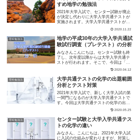
ひ、参考にして下さ...
すめ地学の勉強法
2021年大学入試で、センター試験が廃止
が決定し代わりに大学入学共通テストが
実施されます。大学入学共通テストが実
施される際、現在行われているセンター
2020.11.22
試験との違いに不安を覚えている人も少
なくないのが現状です。特に、理系科目
地学の平成30年の大学入学共通試
理科勉強法
で現在最も選択者が少...
験試行調査（プレテスト）の分析
みなさんこんにちは。センター試験も終
了し、次年度以降からは大学入学共通テ
ストが行われます。そこで、今回は「平
成30年大学入試共通テスト試行調査（プ
2020.04.12
レテスト）」の地学を分析します。実際
に、プレテストで地学がどのような問題
大学共通テストの化学の出題範囲
理科勉強法
が出題されたか見ていき...
分析とテスト対策
2021年大学入試で、新しく大学入試の第
一関門になるのが大学入学共通テストで
す。今回は大学共通テストの化学の出題
範囲の分析とテスト対策について述べて
2020.05.25
いきます。大学入学共通テストになった
ことでセンター試験よりも理科の場合は
センター試験と大学入学共通テス
理科勉強法
全て難化する傾向が顕...
トの化学の違い
みなさん、こんにちは。2021年大学入試
に入試の仕組みが変わりますが、対策し