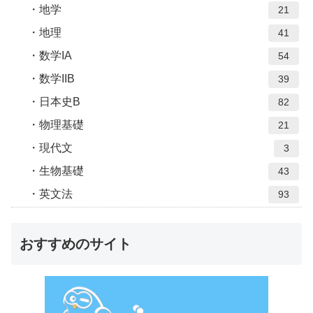
地学
21
地理
41
数学IA
54
数学IIB
39
日本史B
82
物理基礎
21
現代文
3
生物基礎
43
英文法
93
おすすめのサイト