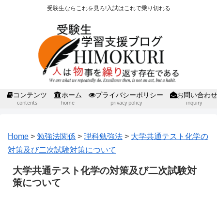
受験生ならこれを見ろ!入試はこれで乗り切れる
コンテンツ
ホーム
プライバシーポリシー
お問い合わ
contents
home
privacy policy
inquiry
Home
>
勉強法関係
>
理科勉強法
>
大学共通テスト化学の
対策及び二次試験対策について
大学共通テスト化学の対策及び二次試験対
策について