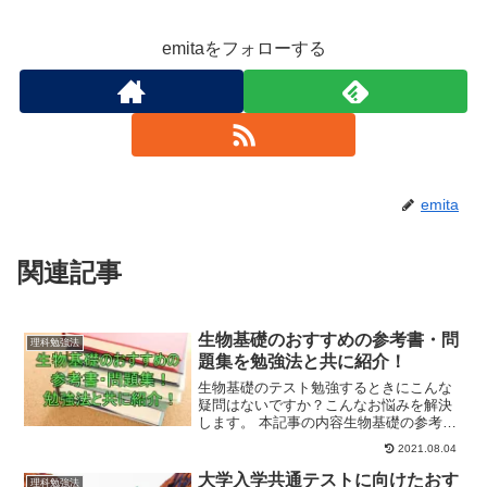
emitaをフォローする
emita
関連記事
生物基礎のおすすめの参考書・問
理科勉強法
題集を勉強法と共に紹介！
生物基礎のテスト勉強するときにこんな
疑問はないですか？こんなお悩みを解決
します。 本記事の内容生物基礎の参考
書・問題集の選び方 生物基礎のおすすめ
2021.08.04
の参考書や問題集 参考書や問題集の使っ
た勉強法 生物を勉強するときの注意点ぜ
大学入学共通テストに向けたおす
理科勉強法