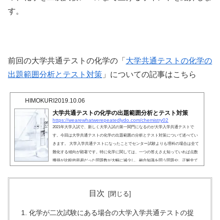
す。
前回の大学共通テストの化学の「
大学共通テストの化学の
出題範囲分析とテスト対策
」についての記事はこちら
HIMOKURI
2019.10.06
大学共通テストの化学の出題範囲分析とテスト対策
https://wearewhatwerepeatedlydo.com/chemistry02
2021年大学入試で、新しく大学入試の第一関門になるのが大学入学共通テストで
す。今回は大学共通テストの化学の出題範囲の分析とテスト対策について述べてい
きます。 大学入学共通テストになったことでセンター試験よりも理科の場合は全て
難化する傾向が顕著です。特に化学に関しては、一つの答えさえ知っていれば点数
獲得が比較的容易だった問題数が大幅に減少し、融合知識を問う問題や、正解全て
を知っていないと満点が取れない問題、加えて高分子の範囲が増加するためかなり
負担が増えると予想されます。 そんな中重要な...
目次
化学が二次試験にある場合の大学入学共通テストの捉