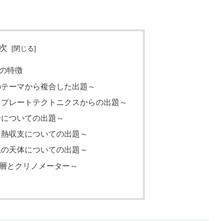
次
の特徴
のテーマから複合した出題～
とプレートテクトニクスからの出題～
岩についての出題～
と熱収支についての出題～
系の天体についての出題～
層とクリノメーター～