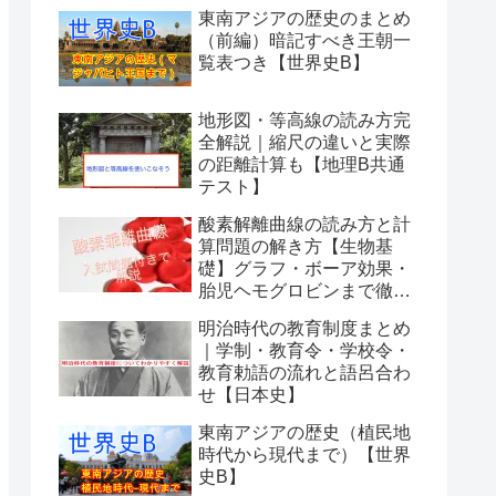
東南アジアの歴史のまとめ
（前編）暗記すべき王朝一
覧表つき【世界史B】
地形図・等高線の読み方完
全解説｜縮尺の違いと実際
の距離計算も【地理B共通
テスト】
酸素解離曲線の読み方と計
算問題の解き方【生物基
礎】グラフ・ボーア効果・
胎児ヘモグロビンまで徹底
解説
明治時代の教育制度まとめ
｜学制・教育令・学校令・
教育勅語の流れと語呂合わ
せ【日本史】
東南アジアの歴史（植民地
時代から現代まで）【世界
史B】