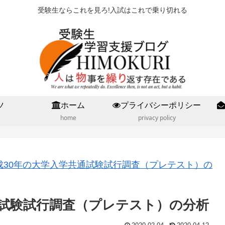
受験生ならこれを見ろ!入試はこれで乗り切れる
ツ
ホーム
プライバシーポリシー
home
privacy policy
成30年の大学入学共通試験試行調査（プレテスト）の
通試験試行調査（プレテスト）の分析