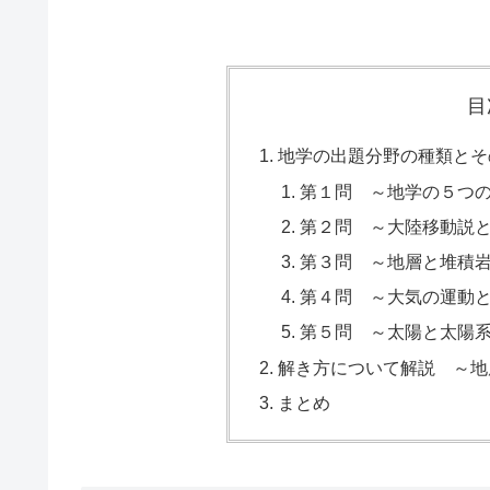
目
地学の出題分野の種類とそ
第１問 ～地学の５つ
第２問 ～大陸移動説
第３問 ～地層と堆積
第４問 ～大気の運動
第５問 ～太陽と太陽
解き方について解説 ～地
まとめ