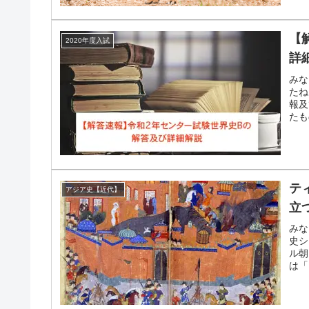
【
2020年度入試
詳
みな
たね
報及
たも
テ
アジア史【近代】
立
みな
史シ
ル朝
は「