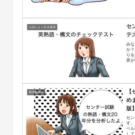
セ
入試によく出る英語
テ
みな
か？
りを
界が
【
英語勉強法
め
版
セン
す。
ベル
して