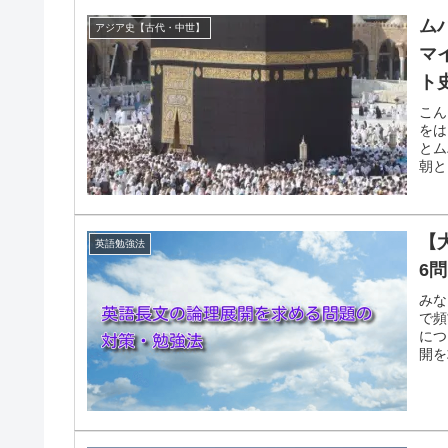
ム
アジア史【古代・中世】
マ
ト
こん
をは
とム
朝と
【
英語勉強法
6
みな
で頻
につ
開を