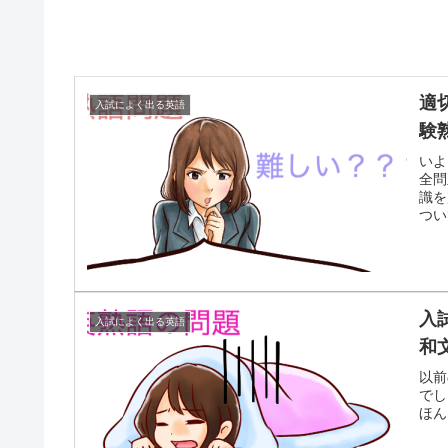
適
入試によく出る英語
験
いよ
全問
識を
つい
入
入試によく出る英語
和
以前
でし
ほん