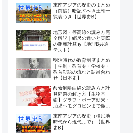
東南アジアの歴史のまとめ
（前編）暗記すべき王朝一
覧表つき【世界史B】
地形図・等高線の読み方完
全解説｜縮尺の違いと実際
の距離計算も【地理B共通
テスト】
明治時代の教育制度まとめ
｜学制・教育令・学校令・
教育勅語の流れと語呂合わ
せ【日本史】
酸素解離曲線の読み方と計
算問題の解き方【生物基
礎】グラフ・ボーア効果・
胎児ヘモグロビンまで徹底
解説
東南アジアの歴史（植民地
時代から現代まで）【世界
史B】