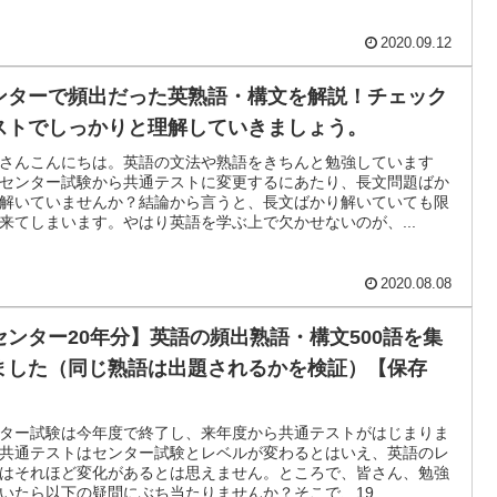
2020.09.12
ンターで頻出だった英熟語・構文を解説！チェック
ストでしっかりと理解していきましょう。
さんこんにちは。英語の文法や熟語をきちんと勉強しています
センター試験から共通テストに変更するにあたり、長文問題ばか
解いていませんか？結論から言うと、長文ばかり解いていても限
来てしまいます。やはり英語を学ぶ上で欠かせないのが、...
2020.08.08
センター20年分】英語の頻出熟語・構文500語を集
ました（同じ熟語は出題されるかを検証）【保存
】
ター試験は今年度で終了し、来年度から共通テストがはじまりま
共通テストはセンター試験とレベルが変わるとはいえ、英語のレ
はそれほど変化があるとは思えません。ところで、皆さん、勉強
いたら以下の疑問にぶち当たりませんか？そこで、19...