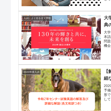
大
入試によく出る古文問題
典
大学
本語
問題
機会
【
2020年度入試
細
20
予備
形で
して