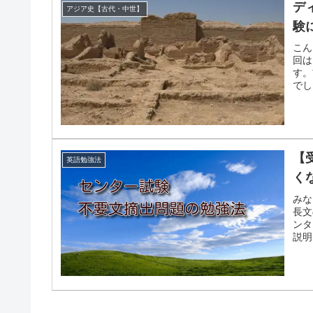
デ
アジア史【古代・中世】
験
こん
回は
す。
でし
【
英語勉強法
く
みな
長文
ンタ
説明