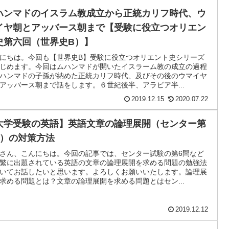
ハンマドのイスラム教成立から正統カリフ時代、ウ
イヤ朝とアッバース朝まで【受験に役立つオリエン
史第六回（世界史B）】
にちは。今回も【世界史B】受験に役立つオリエント史シリーズ
じめます。今回はムハンマドが開いたイスラーム教の成立の過程
ハンマドの子孫が納めた正統カリフ時代、及びその後のウマイヤ
アッバース朝まで話をします。６世紀後半、アラビア半...
2019.12.15
2020.07.22
大学受験の英語】英語文章の論理展開（センター第
問）の対策方法
さん、こんにちは。今回の記事では、センター試験の第6問など
繁に出題されている英語の文章の論理展開を求める問題の勉強法
いてお話したいと思います。よろしくお願いいたします。論理展
求める問題とは？文章の論理展開を求める問題とはセン...
2019.12.12