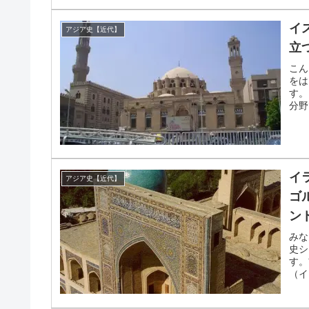
イ
アジア史【近代】
立
こん
をは
す。
分野
イ
アジア史【近代】
ゴ
ン
みな
史シ
す。
（イ