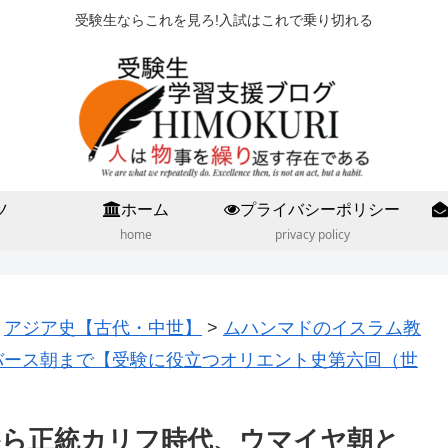
受験生ならこれを見ろ!入試はこれで乗り切れる
ツ
ホーム
プライバシーポリシー
home
privacy policy
>
アジア史【古代・中世】
>
ムハンマドのイスラム教
バース朝まで【受験に役立つオリエント史第六回（世
ら正統カリフ時代、ウマイヤ朝と