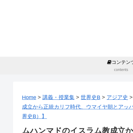
コンテン
contents
Home
>
講義・授業集
>
世界史B
>
アジア史
成立から正統カリフ時代、ウマイヤ朝とアッ
界史B）】
ムハンマドのイスラム教成立か