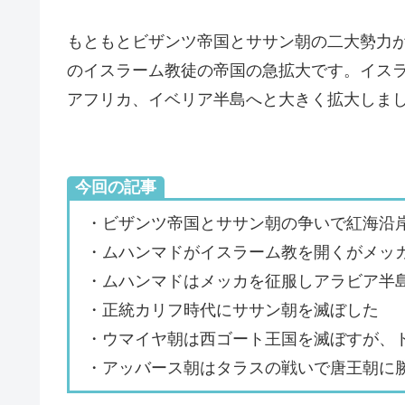
もともとビザンツ帝国とササン朝の二大勢力
のイスラーム教徒の帝国の急拡大です。イス
アフリカ、イベリア半島へと大きく拡大しま
今回の記事
・ビザンツ帝国とササン朝の争いで紅海沿
・ムハンマドがイスラーム教を開くがメッ
・ムハンマドはメッカを征服しアラビア半
・正統カリフ時代にササン朝を滅ぼした
・ウマイヤ朝は西ゴート王国を滅ぼすが、
・アッバース朝はタラスの戦いで唐王朝に