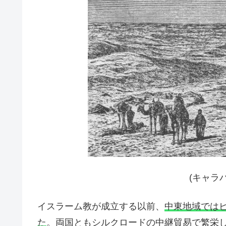
(キャラ
イスラーム教が成立する以前、
中東地域では
た
。両国ともシルクロードの中継貿易で繁栄