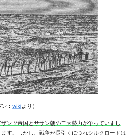
バン：
wiki
より）
ビザンツ帝国とササン朝の二大勢力が争っていまし
します。しかし、戦争が長引くにつれ
シルクロードは