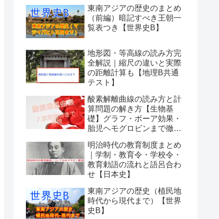
東南アジアの歴史のまとめ
（前編）暗記すべき王朝一
覧表つき【世界史B】
地形図・等高線の読み方完
全解説｜縮尺の違いと実際
の距離計算も【地理B共通
テスト】
酸素解離曲線の読み方と計
算問題の解き方【生物基
礎】グラフ・ボーア効果・
胎児ヘモグロビンまで徹底
解説
明治時代の教育制度まとめ
｜学制・教育令・学校令・
教育勅語の流れと語呂合わ
せ【日本史】
東南アジアの歴史（植民地
時代から現代まで）【世界
史B】