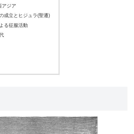
西アジア
の成立とヒジュラ(聖遷)
よる征服活動
代