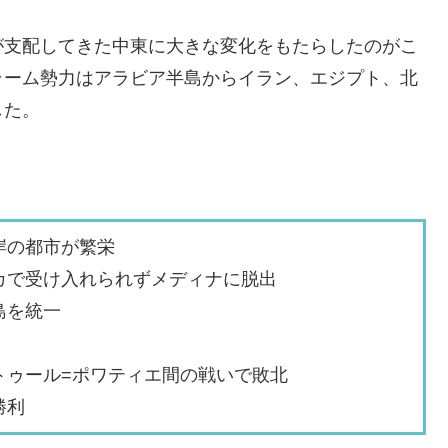
が支配してきた中東に大きな変化をもたらしたのがこ
ラーム勢力はアラビア半島からイラン、エジプト、北
した。
岸の都市が繁栄
カで受け入れられずメディナに脱出
島を統一
トゥール=ポワティエ間の戦いで敗北
勝利