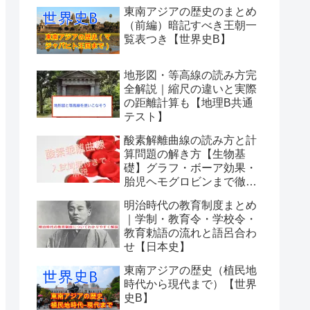
東南アジアの歴史のまとめ
（前編）暗記すべき王朝一
覧表つき【世界史B】
地形図・等高線の読み方完
全解説｜縮尺の違いと実際
の距離計算も【地理B共通
テスト】
酸素解離曲線の読み方と計
算問題の解き方【生物基
礎】グラフ・ボーア効果・
胎児ヘモグロビンまで徹底
解説
明治時代の教育制度まとめ
｜学制・教育令・学校令・
教育勅語の流れと語呂合わ
せ【日本史】
東南アジアの歴史（植民地
時代から現代まで）【世界
史B】