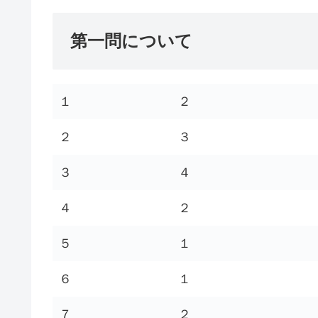
第一問について
１
２
２
３
３
４
４
２
５
１
６
１
７
２