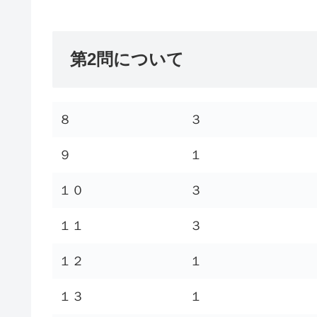
第2問について
８
３
９
１
１０
３
１１
３
１２
１
１３
１