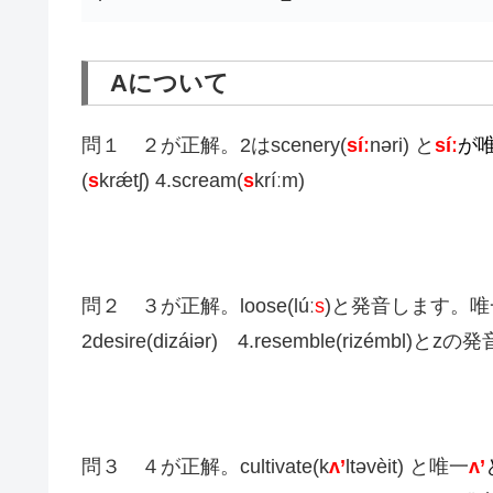
Aについて
問１ ２が正解。2はscenery(
síː
nəri) と
síː
が
(
s
krǽtʃ) 4.scream(
s
kríːm)
問２ ３が正解。loose(lúː
s
)と発音します。唯一s
2desire(dizáiər) 4.resemble(rizémbl)と
問３ ４が正解。cultivate(k
ʌ’
ltəvèit) と唯一
ʌ’