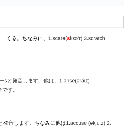
唯一くる。ちなみに、
1.scare(
s
kεə’r) 3.scratch
と発音します。他は、1.arise(əráiz)
zの発音です。
と発音します
。
ちなみに他は
1.accuse (əkjúːz) 2.