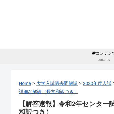
コンテン
contents
Home
>
大学入試過去問解説
>
2020年度入試
詳細な解説（長文和訳つき）
【解答速報】令和2年センター
和訳つき）