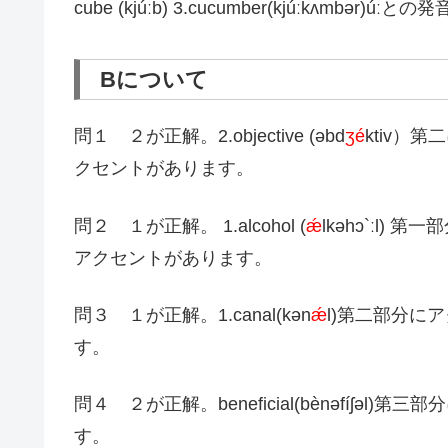
cube (kjúːb) 3.cucumber(kjúːkʌmbər)úːと
Bについて
問１ ２が正解。2.objective (əbd
ʒé
ktiv）
クセントがあります。
問２ １が正解。 1.alcohol (
ǽ
lkəhɔ`ːl
アクセントがあります。
問３ １が正解。1.canal(kən
ǽ
l)第二部分に
す。
問４ ２が正解。beneficial(bènəfíʃ
す。