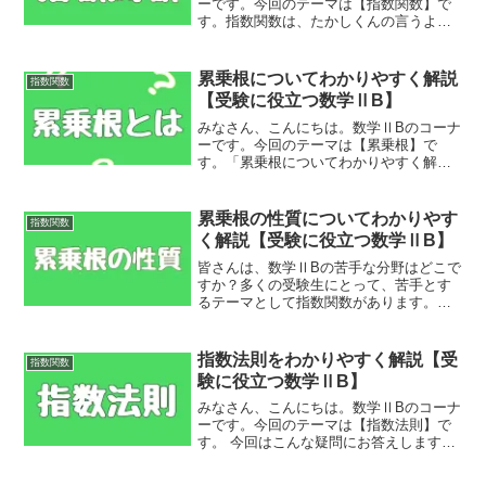
ーです。今回のテーマは【指数関数】で
す。指数関数は、たかしくんの言うよう
に$a^{x}$の$x$、すなわち指数について
の関数です。そう言われても、「つま
り、どういうこと？？」と思う人がほと
累乗根についてわかりやすく解説
指数関数
んどでしょう。...
【受験に役立つ数学ⅡB】
みなさん、こんにちは。数学ⅡBのコーナ
ーです。今回のテーマは【累乗根】で
す。「累乗根についてわかりやすく解
説」というタイトルを見て、たかしくん
のように思った人もいるかもしれませ
ん。累乗根とはルートのことという理解
累乗根の性質についてわかりやす
指数関数
は的外れな間違いではありませ...
く解説【受験に役立つ数学ⅡB】
皆さんは、数学ⅡBの苦手な分野はどこで
すか？多くの受験生にとって、苦手とす
るテーマとして指数関数があります。そ
して累乗根の性質は、指数関数を勉強す
るうえで絶対に押さえておきたい重要な
ポイントです。そこで、今回は【累乗根
指数法則をわかりやすく解説【受
指数関数
の性質】について勉強を...
験に役立つ数学ⅡB】
みなさん、こんにちは。数学ⅡBのコーナ
ーです。今回のテーマは【指数法則】で
す。 今回はこんな疑問にお答えします。
指数法則は、あらゆる単元の計算で用い
られる基本中の基本です。ほとんどの人