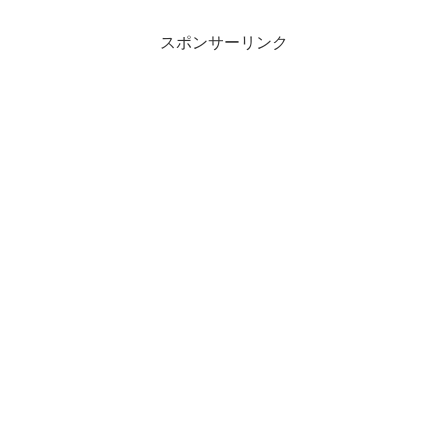
は、法則として意識することなく、正し
く指数法則を使うこと...
スポンサーリンク