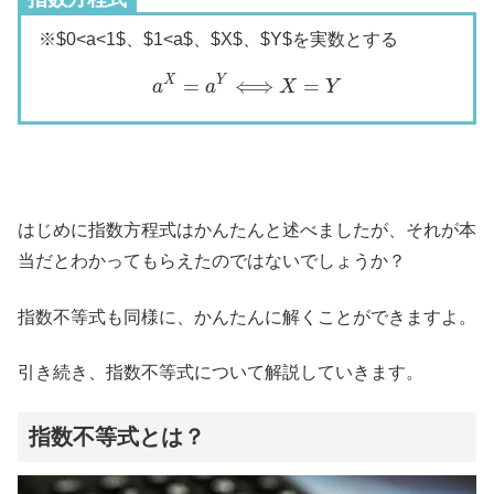
※$0<a<1$、$1<a$、$X$、$Y$を実数とする
a
X
=
a
Y
⟺
X
=
Y
X
Y
=
⟺
=
a
a
X
Y
はじめに指数方程式はかんたんと述べましたが、それが本
当だとわかってもらえたのではないでしょうか？
指数不等式も同様に、かんたんに解くことができますよ。
引き続き、指数不等式について解説していきます。
指数不等式とは？