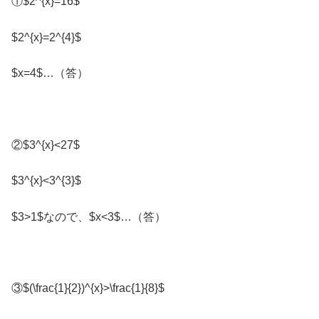
①$2^{x}=16$
$2^{x}=2^{4}$
$x=4$…（答）
②$3^{x}<27$
$3^{x}<3^{3}$
$3>1$なので、$x<3$…（答）
③$(\frac{1}{2})^{x}>\frac{1}{8}$