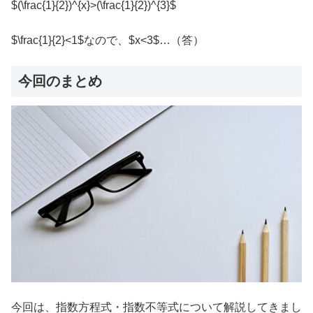
$(\frac{1}{2})^{x}>(\frac{1}{2})^{3}$
$\frac{1}{2}<1$なので、$x<3$…（答）
今回のまとめ
今回は、指数方程式・指数不等式について解説してきまし