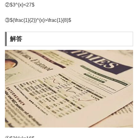
②$3^{x}<27$
③$(\frac{1}{2})^{x}>\frac{1}{8}$
解答