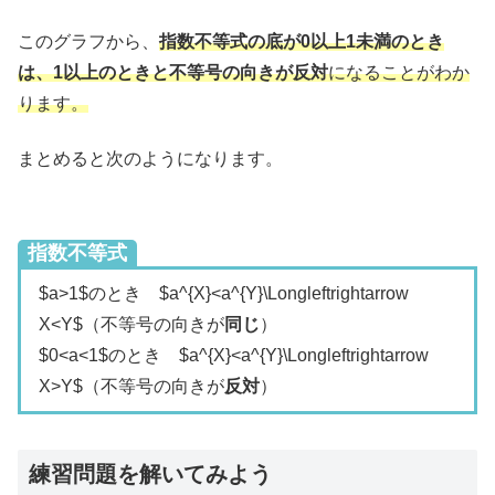
このグラフから、
指数不等式の底が0以上1未満のとき
は、1以上のときと不等号の向きが反対
になることがわか
ります。
まとめると次のようになります。
指数不等式
$a>1$のとき $a^{X}<a^{Y}\Longleftrightarrow
X<Y$（不等号の向きが
同じ
）
$0<a<1$のとき $a^{X}<a^{Y}\Longleftrightarrow
X>Y$（不等号の向きが
反対
）
練習問題を解いてみよう