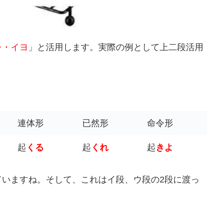
レ・イヨ
」と活用します。実際の例として上二段活用
う
連体形
已然形
命令形
起
くる
起
くれ
起
きよ
ていますね。そして、これはイ段、ウ段の2段に渡っ
。