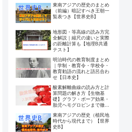
東南アジアの歴史のまとめ
（前編）暗記すべき王朝一
覧表つき【世界史B】
地形図・等高線の読み方完
全解説｜縮尺の違いと実際
の距離計算も【地理B共通
テスト】
明治時代の教育制度まとめ
｜学制・教育令・学校令・
教育勅語の流れと語呂合わ
せ【日本史】
酸素解離曲線の読み方と計
算問題の解き方【生物基
礎】グラフ・ボーア効果・
胎児ヘモグロビンまで徹底
解説
東南アジアの歴史（植民地
時代から現代まで）【世界
史B】