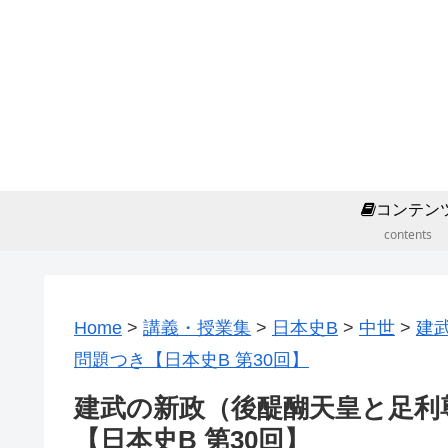
コンテン
contents
Home
>
講義・授業集
>
日本史B
>
中世
>
建
問題つき【日本史B 第30回】
建武の新政（後醍醐天皇と足利
【日本史B 第30回】