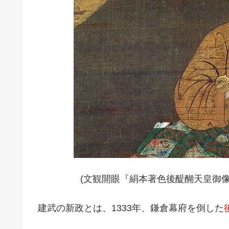
(文観開眼『絹本著色後醍醐天皇御
建武の新政とは、1333年、鎌倉幕府を倒した