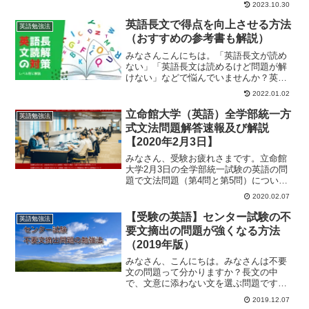
2023.10.30
問題集・参考書を選び、適切に勉強を実
践する」これで、十分力がつきます。私
英語長文で得点を向上させる方法
英語勉強法
自身、英語教師として長年...
（おすすめの参考書も解説）
みなさんこんにちは。「英語長文が読め
ない」「英語長文は読めるけど問題が解
けない」などで悩んでいませんか？英語
長文で得点が取れず英語の成績の伸ばし
2022.01.02
方に悩んでいる方のために、英語長文の
読解対策を解説していきたいと思いま
立命館大学（英語）全学部統一方
英語勉強法
す。私自身は全く英語長文が...
式文法問題解答速報及び解説
【2020年2月3日】
みなさん、受験お疲れさまです。立命館
大学2月3日の全学部統一試験の英語の問
題で文法問題（第4問と第5問）について
解説をしていきたいと思います。理由と
2020.02.07
しては、今後みなさんが、関関同立や産
近甲龍、GMARCHの受験で速攻で役に立
【受験の英語】センター試験の不
英語勉強法
ち、聞かれる可能...
要文摘出の問題が強くなる方法
（2019年版）
みなさん、こんにちは。みなさんは不要
文の問題って分かりますか？長文の中
で、文意に添わない文を選ぶ問題です。
今回の記事では、センター試験などで出
2019.12.07
題されている不要文摘出問題の勉強法に