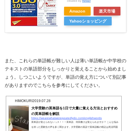
created by
Rinker
Amazon
楽天市場
Yahooショッピング
また、これらの単語帳が難しい人は薄い単語帳か中学校の
テキストの単語部分をしっかりと覚えることから始めまし
ょう。しつこいようですが、単語の覚え方について別記事
がありますのでこちらを参考にしてください。
HIMOKURI
2019.07.28
大学受験の英単語を1日で大量に覚える方法とおすすめ
の英単語帳を解説
https://wearewhatwerepeatedlydo.com/englishwords
英単語が覚えられないっス！！！英単語、何回書けば覚えられますか？ こんな悩み
を持った受験生の声を多く聞きます。大学受験の英語で英単語帳の暗記は死活問題