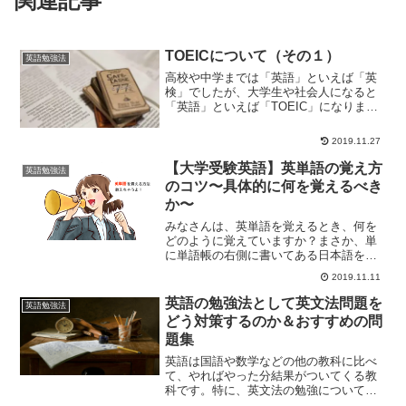
関連記事
TOEICについて（その１）
英語勉強法
高校や中学までは「英語」といえば「英
検」でしたが、大学生や社会人になると
「英語」といえば「TOEIC」になりま
す。今回は、英語の試験である
「TOEIC」について述べていきます。
2019.11.27
TOEICとはそもそも、TOEICとはTest of
Engli...
【大学受験英語】英単語の覚え方
英語勉強法
のコツ〜具体的に何を覚えるべき
か〜
みなさんは、英単語を覚えるとき、何を
どのように覚えていますか？まさか、単
に単語帳の右側に書いてある日本語を機
械的に暗記していませんか。たかし君
2019.11.11
し、してたかもしれない💦先生残念なが
ら、そのやり方を続けていても、絶対に
英語の勉強法として英文法問題を
英語勉強法
英語を使えるようにはなりま...
どう対策するのか＆おすすめの問
題集
英語は国語や数学などの他の教科に比べ
て、やればやった分結果がついてくる教
科です。特に、英文法の勉強については
それほど時間をかけずに「自分に合った