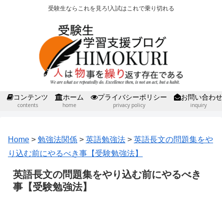
受験生ならこれを見ろ!入試はこれで乗り切れる
コンテンツ
ホーム
プライバシーポリシー
お問い合わ
contents
home
privacy policy
inquiry
Home
>
勉強法関係
>
英語勉強法
>
英語長文の問題集をや
り込む前にやるべき事【受験勉強法】
英語長文の問題集をやり込む前にやるべき
事【受験勉強法】