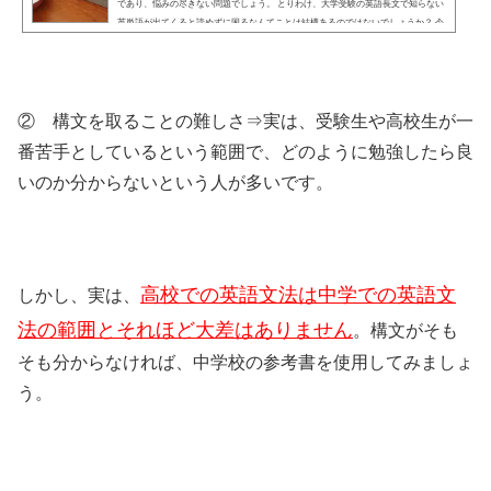
であり、悩みの尽きない問題でしょう。 とりわけ、大学受験の英語長文で知らない
英単語が出てくると読めずに困るなんてことは結構あるのではないでしょうか？ 今
回は、そんな皆さんにとって英単語の覚え方についてお話をしていきたいと思いま
す。 また、単語についての心構えを知った上で、おすすめの単語帳についても述べ
ていきます。皆さんの英単語の...
② 構文を取ることの難しさ⇒実は、受験生や高校生が一
番苦手としているという範囲で、どのように勉強したら良
いのか分からないという人が多いです。
高校での英語文法は中学での英語文
しかし、実は、
法の範囲とそれほど大差はありません
。構文がそも
そも分からなければ、中学校の参考書を使用してみましょ
う。