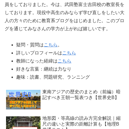
員をしておりました。今は、武田塾富士吉田校の教室長を
しております。現役中高生のみならず学び直しをしたい大
人の方々のために教育系ブログをはじめました。このブロ
グを通じてみなさんの学力が上がれば嬉しいです。
疑問・質問は
こちら
。
詳しいプロフィールは
こちら
教師になった経緯は
こちら
好きな言葉：継続は力なり
趣味：読書、問題研究、ランニング
東南アジアの歴史のまとめ（前編）暗
記すべき王朝一覧表つき【世界史B】
地形図・等高線の読み方完全解説｜縮
尺の違いと実際の距離計算も【地理B