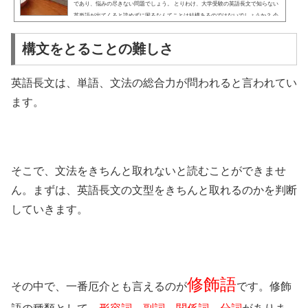
であり、悩みの尽きない問題でしょう。 とりわけ、大学受験の英語長文で知らない
英単語が出てくると読めずに困るなんてことは結構あるのではないでしょうか？ 今
回は、そんな皆さんにとって英単語の覚え方についてお話をしていきたいと思いま
す。 また、単語についての心構えを知った上で、おすすめの単語帳についても述べ
構文をとることの難しさ
ていきます。皆さんの英単語の...
英語長文は、単語、文法の総合力が問われると言われてい
ます。
そこで、文法をきちんと取れないと読むことができませ
ん。まずは、英語長文の文型をきちんと取れるのかを判断
していきます。
修飾語
その中で、一番厄介とも言えるのが
です。修飾