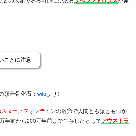
に最古の人類である可能性がある
サヘラントロプス
が発
いことに注意！
スの頭蓋骨化石：
wiki
より）
の
スタークフォンテイン
の洞窟で人間とも猿ともつか
万年前から200万年前まで生存したとして
アウストラ