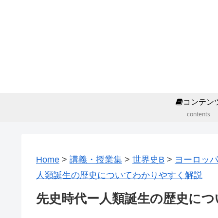
コンテン
contents
Home
>
講義・授業集
>
世界史B
>
ヨーロッ
人類誕生の歴史についてわかりやすく解説
先史時代ー人類誕生の歴史につ