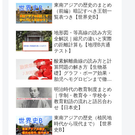
東南アジアの歴史のまとめ
（前編）暗記すべき王朝一
覧表つき【世界史B】
地形図・等高線の読み方完
全解説｜縮尺の違いと実際
の距離計算も【地理B共通
テスト】
酸素解離曲線の読み方と計
算問題の解き方【生物基
礎】グラフ・ボーア効果・
胎児ヘモグロビンまで徹底
解説
明治時代の教育制度まとめ
｜学制・教育令・学校令・
教育勅語の流れと語呂合わ
せ【日本史】
東南アジアの歴史（植民地
時代から現代まで）【世界
史B】