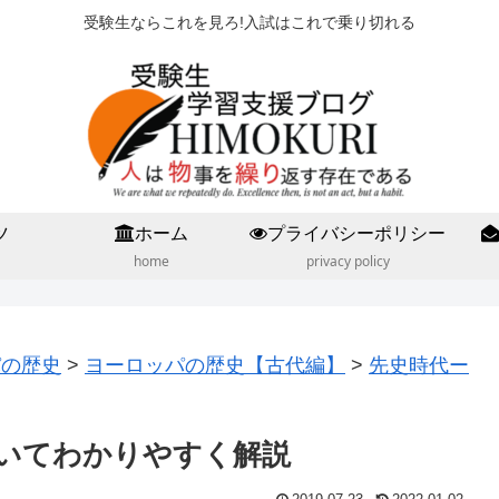
受験生ならこれを見ろ!入試はこれで乗り切れる
ツ
ホーム
プライバシーポリシー
home
privacy policy
パの歴史
>
ヨーロッパの歴史【古代編】
>
先史時代ー
いてわかりやすく解説