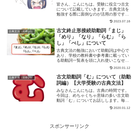
皆さん、こんにちは。受験に役立つ古文
について記載していきます。古典文法を
勉強する際に面倒なのが活用の形です
ね。しかも入試で問われるのは、活用さ
2023.07.16
れた形が一体、どの意味の助動詞、動詞
なのかよくわからなくなります。今回は
古文終止形接続助動詞「まじ」
古典文法（助動詞）
試験問題で「ぬ」「ね」が出...
「めり」「なり」「らむ」「ら
し」「べし」について
古典文法の勉強において助動詞は中心で
あり、学校の教科書や参考書に載ってい
る助動詞一覧表を頭に入れ使いこなせる
レベルに持っていく必要があります。ま
2020.01.12
た、そのためには1つ1つの助動詞につき
接続・活用・意味という3方向から整理し
古文助動詞「む」について（助動
古典文法（助動詞）
なければなりません。...
詞編）【大学受験の古典文法】
みなさんこんにちは。古典の時間です。
今回は、めちゃくちゃ意味の多い古文助
動詞「む」についてお話しします。毎回
思いますけど、古文助動詞って「む」と
2020.01.12
か「たり」とか文字数少ないですよね。
しかし、そうした一文字を巡って様々な
意味の解釈があるのです。...
スポンサーリンク