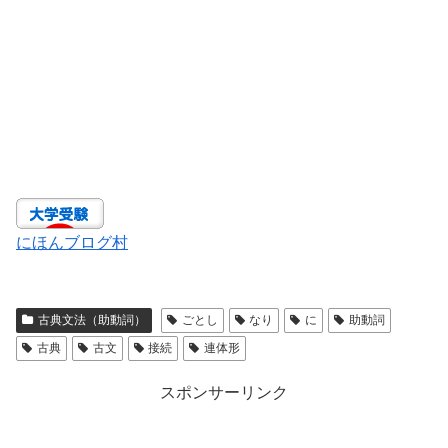
にほんブログ村
古典文法（助動詞）
ごとし
なり
に
助動詞
古典
古文
接続
連体形
スポンサーリンク