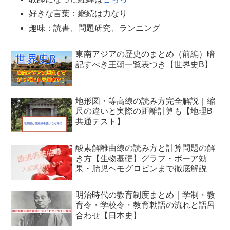
好きな言葉：継続は力なり
趣味：読書、問題研究、ランニング
東南アジアの歴史のまとめ（前編）暗
記すべき王朝一覧表つき【世界史B】
地形図・等高線の読み方完全解説｜縮
尺の違いと実際の距離計算も【地理B
共通テスト】
酸素解離曲線の読み方と計算問題の解
き方【生物基礎】グラフ・ボーア効
果・胎児ヘモグロビンまで徹底解説
明治時代の教育制度まとめ｜学制・教
育令・学校令・教育勅語の流れと語呂
合わせ【日本史】