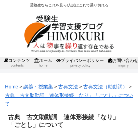
受験生ならこれを見ろ!入試はこれで乗り切れる
コンテンツ
ホーム
プライバシーポリシー
お問い合わ
contents
home
privacy policy
inquiry
Home
>
講義・授業集
>
古典文法
>
古典文法（助動詞）
>
古典 古文助動詞 連体形接続「なり」「ごとし」につい
て
古典 古文助動詞 連体形接続「なり」
「ごとし」について