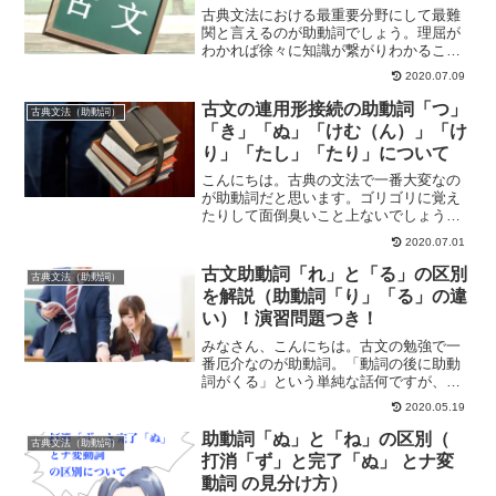
古典文法における最重要分野にして最難
関と言えるのが助動詞でしょう。理屈が
わかれば徐々に知識が繋がりわかること
が増えてきて楽しいと感じられるように
2020.07.09
なるかもしれませんが！そこまでが一苦
労です。ここでは、助動詞で1番はじめに
古文の連用形接続の助動詞「つ」
古典文法（助動詞）
習うことの多い「る」「...
「き」「ぬ」「けむ（ん）」「け
り」「たし」「たり」について
こんにちは。古典の文法で一番大変なの
が助動詞だと思います。ゴリゴリに覚え
たりして面倒臭いこと上ないでしょう。
今回は皆さんに古典の文法の助動詞で頻
2020.07.01
度の高い連用形接続の助動詞についてお
話をしていきます。未然形接続と共に出
古文助動詞「れ」と「る」の区別
古典文法（助動詞）
題頻度が高い助動詞につい...
を解説（助動詞「り」「る」の違
い）！演習問題つき！
みなさん、こんにちは。古文の勉強で一
番厄介なのが助動詞。「動詞の後に助動
詞がくる」という単純な話何ですが、い
ろいろな形があって理解するのが大変で
2020.05.19
す。今回は、古文助動詞で特に間違いや
すく（そして試験に頻出の）「れ」
助動詞「ぬ」と「ね」の区別（
古典文法（助動詞）
「る」の形について、助動詞「...
打消「ず」と完了「ぬ」 とナ変
動詞 の見分け方）