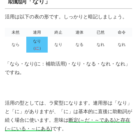
助動詞「なり」
活用は以下の表の形です。しっかりと暗記しましょう。
未然
連用
終止
連体
已然
命令
なり
なら
なり
なる
なれ
なれ
（
に
）
「なら・なり(に：補助活用)・なり・なる・なれ・なれ」
ですね。
活用の型としては、ラ変型になります。連用形は「なり」
と「に」がありますが、「に」は基本的に直後に助動詞が
続く場合に使います。意味は
断定(～だ・～である)と存在
(～にいる・～にある)
です。