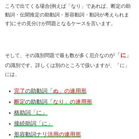
ころで出てくる場合(例えば「なり」であれば、断定の助
動詞・伝聞推定の助動詞・形容動詞・動詞が考えられま
す)にその見分けが問題となるケースを言います。
が「
に
」
そして、その識別問題で最も数が多く厄介なの
の
識別です。詳しくは別のところで扱いますが、「に」
には、
完了
の助動詞「
ぬ」の連用形
断定
の助動詞「
なり」の連用形
格助詞「に」
接続助詞「に」
形容動詞ナ
リ活用の連用形