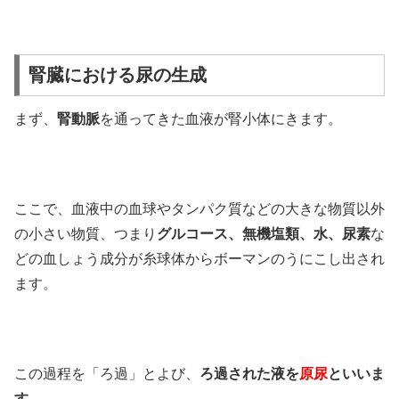
腎臓における尿の生成
まず、
腎動脈
を通ってきた血液が腎小体にきます。
ここで、血液中の血球やタンパク質などの大きな物質以外
の小さい物質、つまり
グルコース、無機塩類、水、尿素
な
どの血しょう成分が
糸球体からボーマンのうにこし出され
ます。
この過程を「ろ過」とよび、
ろ過された液を
原尿
といいま
す。