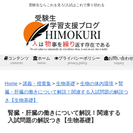
受験生ならこれを見ろ!入試はこれで乗り切れる
コンテンツ
ホーム
プライバシーポリシー
お問い合わ
contents
home
privacy policy
inquiry
Home
>
講義・授業集
>
生物基礎
>
生物の体内環境
>
腎
臓・肝臓の働きについて解説！関連する入試問題の解説つ
き【生物基礎】
腎臓・肝臓の働きについて解説！関連する
入試問題の解説つき【生物基礎】