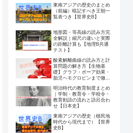
東南アジアの歴史のまとめ
（前編）暗記すべき王朝一
覧表つき【世界史B】
地形図・等高線の読み方完
全解説｜縮尺の違いと実際
の距離計算も【地理B共通
テスト】
酸素解離曲線の読み方と計
算問題の解き方【生物基
礎】グラフ・ボーア効果・
胎児ヘモグロビンまで徹底
解説
明治時代の教育制度まとめ
｜学制・教育令・学校令・
教育勅語の流れと語呂合わ
せ【日本史】
東南アジアの歴史（植民地
時代から現代まで）【世界
史B】