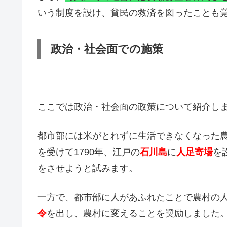
いう制度を設け、貧民の救済を図ったことも
政治・社会面での施策
ここでは政治・社会面の政策について紹介し
都市部には米がとれずに生活できなくなった
を受けて1790年、江戸の
石川島
に
人足寄場
を
をさせようと試みます。
一方で、都市部に人があふれたことで農村の
令
を出し、農村に変えることを奨励しました