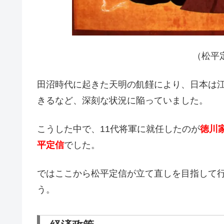
（松平定
田沼時代に起きた天明の飢饉により、日本は
きるなど、深刻な状況に陥っていました。
こうした中で、11代将軍に就任したのが
徳川
平定信
でした。
ではここから松平定信が立て直しを目指して
う。