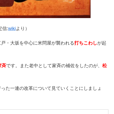
信:
wiki
より）
江戸・大坂を中心に米問屋が襲われる
打ちこわし
が起
家斉
です。また老中として家斉の補佐をしたのが、
松
行った一連の改革について見ていくことにしましょ