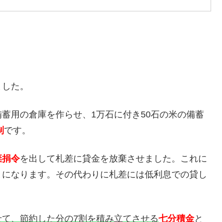
ました。
蓄用の倉庫を作らせ、1万石に付き50石の米の備蓄
制
です。
棄捐令
を出して札差に貸金を放棄させました。これに
とになります。その代わりに札差には低利息での貸し
て、節約した分の7割を積み立てさせる
七分積金
と