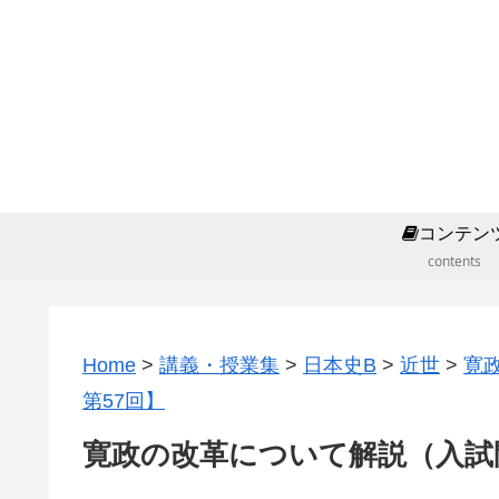
コンテン
contents
Home
>
講義・授業集
>
日本史B
>
近世
>
寛
第57回】
寛政の改革について解説（入試