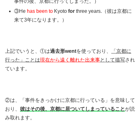
事件の後、京都に行ってしまった。）
③He
has been to
Kyoto
for
three years.（彼は京都に
来て3年になります。）
上記でいうと、①は
過去形went
を使っており、
「京都に
行った」ことは
現在から遠く離れた出来事
として描写
され
ています。
②は、「事件をきっかけに京都に行っている」を意味して
おり、
彼はその後、京都に居ついてしまっていること
が読
み取れます。