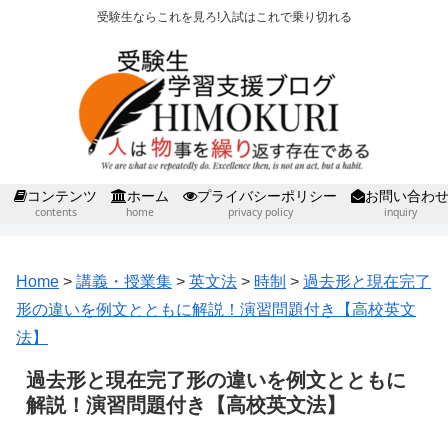
受験生ならこれを見ろ!入試はこれで乗り切れる
コンテンツ
ホーム
プライバシーポリシー
お問い合わ
contents
home
privacy policy
inquiry
Home
>
講義・授業集
>
英文法
>
時制
>
過去形と現在完了
形の違いを例文とともに解説！演習問題付き【高校英文
法】
過去形と現在完了形の違いを例文とともに
解説！演習問題付き【高校英文法】