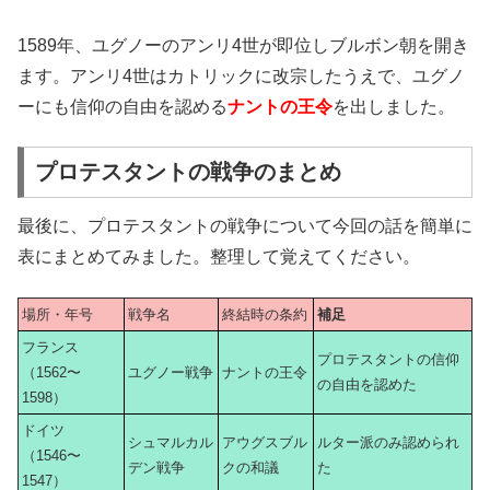
1589年、ユグノーのアンリ4世が即位しブルボン朝を開き
ます。アンリ4世はカトリックに改宗したうえで、ユグノ
ーにも信仰の自由を認める
ナントの王令
を出しました。
プロテスタントの戦争のまとめ
最後に、プロテスタントの戦争について今回の話を簡単に
表にまとめてみました。整理して覚えてください。
場所・年号
戦争名
終結時の条約
補足
フランス
プロテスタントの信仰
（1562〜
ユグノー戦争
ナントの王令
の自由を認めた
1598）
ドイツ
シュマルカル
アウグスブル
ルター派のみ認められ
（1546〜
デン戦争
クの和議
た
1547）