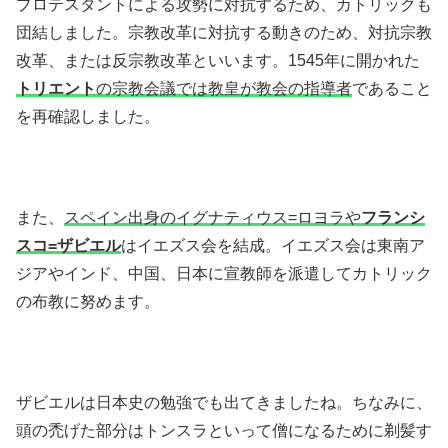
プロテスタントによる攻勢に対抗するため、カトリックも
団結しました。宗教改革に対抗する動きのため、対抗宗教
改革、または反宗教改革といいます。1545年に開かれた
トリエント
の宗教会議では教皇が教会の指導者
であること
を再確認しました。
また、
スペイン出身のイグナティウス=ロヨラや
フランシ
スコ=ザビエル
はイエズス会を結成。イエズス会は東南ア
ジアやインド、中国、日本に宣教師を派遣してカトリック
の布教に努めます。
ザビエルは日本史の勉強でも出てきましたね。ちなみに、
頭の禿げた部分はトンスラといって僧になるために剃髪す