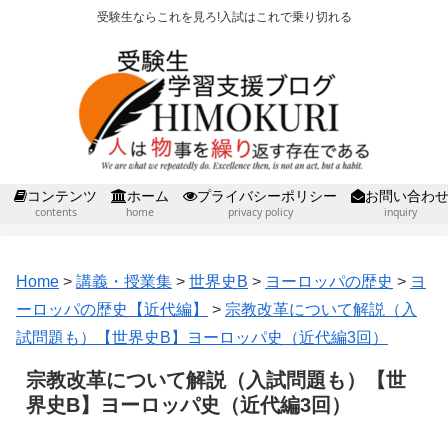
受験生ならこれを見ろ!入試はこれで乗り切れる
コンテンツ
ホーム
プライバシーポリシー
お問い合わ
contents
home
privacy policy
inquiry
Home
>
講義・授業集
>
世界史B
>
ヨーロッパの歴史
>
ヨ
ーロッパの歴史【近代編】
>
宗教改革について解説（入
試問題も）【世界史B】ヨーロッパ史（近代編3回）
宗教改革について解説（入試問題も）【世
界史B】ヨーロッパ史（近代編3回）