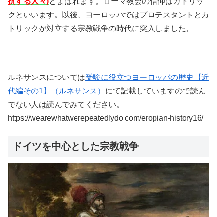
抗する人々)
とよばれます。ローマ教会の信仰はカトリッ
クといいます。以後、ヨーロッパではプロテスタントとカ
トリックが対立する宗教戦争の時代に突入しました。
ルネサンスについては
受験に役立つヨーロッパ
の歴史【近
代編その1】（ルネサンス）
にて記載していますので読ん
でない人は読んでみてください。
https://wearewhatwerepeatedlydo.com/eropian-history16/
ドイツを中心とした宗教戦争