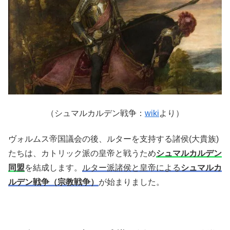
（シュマルカルデン戦争：
wiki
より）
ヴォルムス帝国議会の後、ルターを支持する諸侯(大貴族)
たちは、カトリック派の皇帝と戦うため
シュマルカルデン
同盟
を結成します。
ルター派諸侯と皇帝による
シュマルカ
ルデン戦争（宗教戦争）
が始まりました。