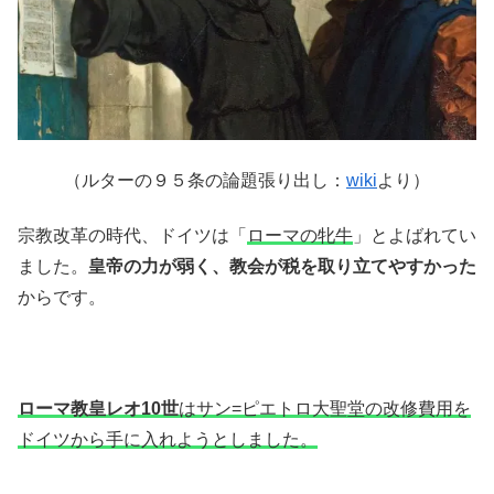
（ルターの９５条の論題張り出し：
wiki
より）
宗教改革の時代、ドイツは「
ローマの牝牛
」とよばれてい
ました。
皇帝の力が弱く、教会が税を取り立てやすかった
からです。
ローマ教皇レオ10世
はサン=ピエトロ大聖堂の改修費用を
ドイツから手に入れようとしました。