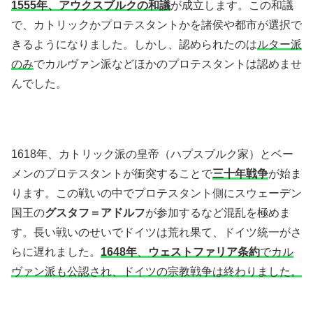
1555年、アウクスブルクの和議
が成立します。この和議
で、カトリックかプロテスタントかを諸侯や都市が選択で
きるようになりました。しかし、認められたのは
ルター派
のみ
でカルヴァン派などほかのプロテスタントは認めませ
んでした。
1618年、カトリック派の皇帝（ハプスブルク家）とベー
メンのプロテスタントが衝突することで
三十年戦争
が始ま
ります。この戦いの中でプロテスタント側にスウェーデン
国王の
グスタフ＝アドルフ
が参加するなど混乱を極めま
す。長い戦いのせいでドイツは荒れ果て、ドイツ統一がさ
らに遅れました。
1648年
、
ウェストファリア条約
でカル
ヴァン派も公認され、ドイツの宗教戦争は終わりました。