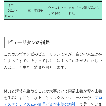
ドイツ
ウェストファ
カルヴァン派も認めら
（1618〜
三十年戦争
リア条約
れた
1648）
ピューリタンの補足
このカルヴァン派のピューリタンですが、自分の人生は神
によってすでに決まっており、決まっているが故に正しい
人は正しく生き、清貧を旨とします。
努力と清貧を重ねることが大事という禁欲主義が資本主義
を生み出すことになる、とマックス・ウェーバーが「
プロ
テスタンティズムの倫理と資本主義の精神
」で著していま