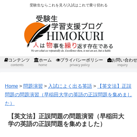
受験生ならこれを見ろ!入試はこれで乗り切れる
コンテンツ
ホーム
プライバシーポリシー
お問い合わ
contents
home
privacy policy
inquiry
Home
>
問題演習
>
入試によく出る英語
>
【英文法】正誤
問題の問題演習（早稲田大学の英語の正誤問題を集めまし
た）
【英文法】正誤問題の問題演習（早稲田大
学の英語の正誤問題を集めました）