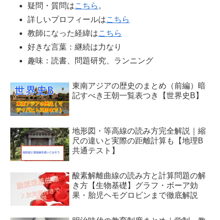
疑問・質問は
こちら
。
詳しいプロフィールは
こちら
教師になった経緯は
こちら
好きな言葉：継続は力なり
趣味：読書、問題研究、ランニング
東南アジアの歴史のまとめ（前編）暗
記すべき王朝一覧表つき【世界史B】
地形図・等高線の読み方完全解説｜縮
尺の違いと実際の距離計算も【地理B
共通テスト】
酸素解離曲線の読み方と計算問題の解
き方【生物基礎】グラフ・ボーア効
果・胎児ヘモグロビンまで徹底解説