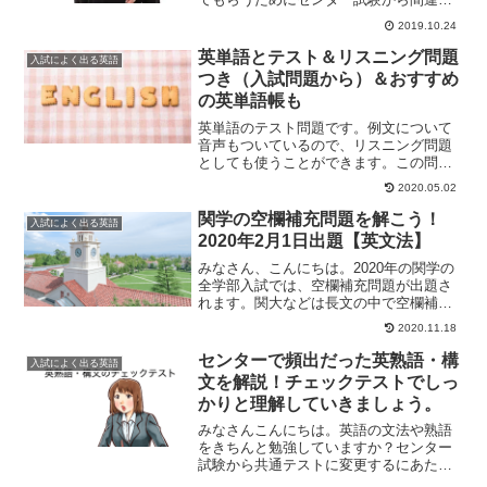
やすい文型の問題を厳選して問題を作成
2019.10.24
しました。実際に、出題された問題であ
るのでやり込むことで正解率が上がり学
英単語とテスト＆リスニング問題
入試によく出る英語
力も向上すると思います。...
つき（入試問題から）＆おすすめ
の英単語帳も
英単語のテスト問題です。例文について
音声もついているので、リスニング問題
としても使うことができます。この問題
は、入試で問われた例文を抽出して一部
2020.05.02
改変した問題です。わからない英単語に
ついてはしっかりと覚えていきましょ
関学の空欄補充問題を解こう！
入試によく出る英語
う。それでは、問題を解いて...
2020年2月1日出題【英文法】
みなさん、こんにちは。2020年の関学の
全学部入試では、空欄補充問題が出題さ
れます。関大などは長文の中で空欄補充
をしていくのに対し、関学は独立した問
2020.11.18
題として空欄補充問題があります。今回
は、2020年2月1日の問題からとってきま
センターで頻出だった英熟語・構
入試によく出る英語
した。関学の空...
文を解説！チェックテストでしっ
かりと理解していきましょう。
みなさんこんにちは。英語の文法や熟語
をきちんと勉強していますか？センター
試験から共通テストに変更するにあた
り、長文問題ばかりを解いていません