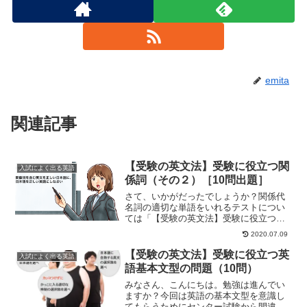
emita
関連記事
【受験の英文法】受験に役立つ関
入試によく出る英語
係詞（その２）［10問出題］
さて、いかがだったでしょうか？関係代
名詞の適切な単語をいれるテストについ
ては「【受験の英文法】受験に役立つ関
係詞（その１）［10問出題］」に詳しく
2020.07.09
記載してあります。こちらも参照してく
ださい。
【受験の英文法】受験に役立つ英
入試によく出る英語
語基本文型の問題（10問）
みなさん、こんにちは。勉強は進んでい
ますか？今回は英語の基本文型を意識し
てもらうためにセンター試験から間違え