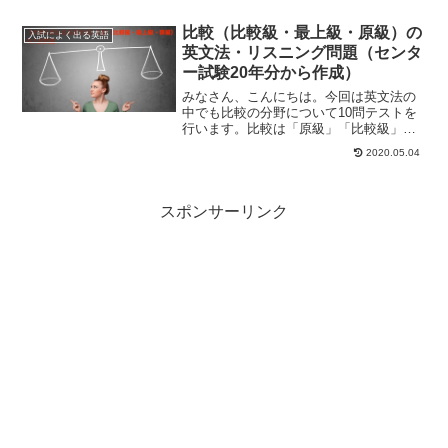
か？結論から言うと、長文ばかり解いて
いても限界が来てしまいます。やはり英
比較（比較級・最上級・原級）の
入試によく出る英語
語を学ぶ上で欠かせないのが、...
英文法・リスニング問題（センタ
ー試験20年分から作成）
みなさん、こんにちは。今回は英文法の
中でも比較の分野について10問テストを
行います。比較は「原級」「比較級」
「最上級」という意味が分かれていて、
2020.05.04
独特な文法構造を取ります。特に何かを
比べる形での比較級は、意外とわかって
ない人が多く入試によく出題されます。
スポンサーリンク