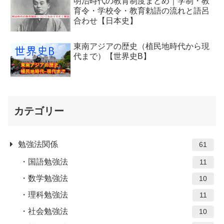
明治時代の教育制度まとめ｜学制・教
育令・学校令・教育勅語の流れと語呂
合わせ【日本史】
東南アジアの歴史（植民地時代から現
代まで）【世界史B】
カテゴリー
勉強法関係
61
国語勉強法
11
数学勉強法
10
理科勉強法
11
社会勉強法
10