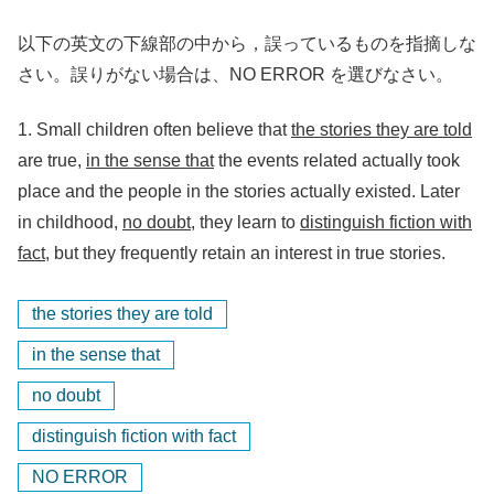
以下の英文の下線部の中から，誤っているものを指摘しな
さい。誤りがない場合は、NO ERROR を選びなさい。
1.
Small children often believe that
the stories they are told
are true,
in the sense that
the events related actually took
place and the people in the stories actually existed. Later
in childhood,
no doubt
, they learn to
distinguish fiction with
fact,
but they frequently retain an interest in true stories.
the stories they are told
in the sense that
no doubt
distinguish fiction with fact
NO ERROR