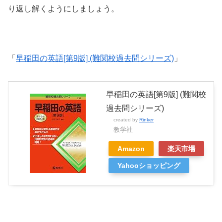
り返し解くようにしましょう。
「
早稲田の英語[第9版] (難関校過去問シリーズ)
」
早稲田の英語[第9版] (難関校
過去問シリーズ)
created by
Rinker
教学社
Amazon
楽天市場
Yahooショッピング