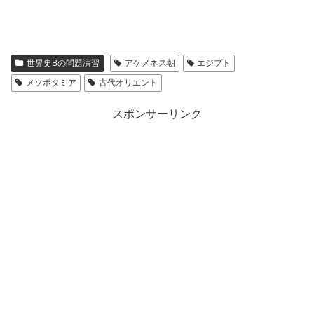
世界史Bの問題演習
アケメネス朝
エジプト
メソポタミア
古代オリエント
スポンサーリンク