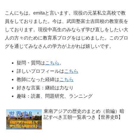
こんにちは。emitaと言います。現役の元某私立高校で教
員をしておりました。今は、武田塾富士吉田校の教室長を
しております。現役中高生のみならず学び直しをしたい大
人の方々のために教育系ブログをはじめました。このブロ
グを通じてみなさんの学力が上がれば嬉しいです。
疑問・質問は
こちら
。
詳しいプロフィールは
こちら
教師になった経緯は
こちら
好きな言葉：継続は力なり
趣味：読書、問題研究、ランニング
東南アジアの歴史のまとめ（前編）暗
記すべき王朝一覧表つき【世界史B】