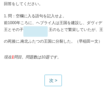
回答をしてください。
1.
問：空欄に入る語句を記入せよ。
前1000年ころに、ヘブライ人は王国を建設し、ダヴィデ
王とその子
王のもとで繁栄していたが、王
の死後に
,
南北ふたつの王国に分裂した。（早稲田ー文）
現在
1
問目。問題数は10題です。