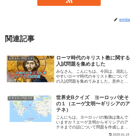
emita
関連記事
ローマ時代のキリスト教に関する
世界史Bの問題演習
入試問題を集めました
みなさん、こんにちは。今回は、混乱し
やすいローマ時代のキリスト教について
の入試問題を集めてみました。意外と出
題されて落とす人がいるので注意です。
しっかりと問題を解いて見ましょう。い
かがでしょうか？しっかりとできたでし
世界史Bクイズ ヨーロッパ史そ
世界史Bの問題演習
ょうか？ローマ時代のキリ...
の１（エーゲ文明〜ギリシアのア
テネ）
こんにちは。ヨーロッパの勉強は進んで
いますか？エーゲ文明からギリシアのア
テネまでの話について問題を作成しまし
た。是非とも解いてください。
2020.01.15
(adsbygoogle = window.adsbygoogle ||