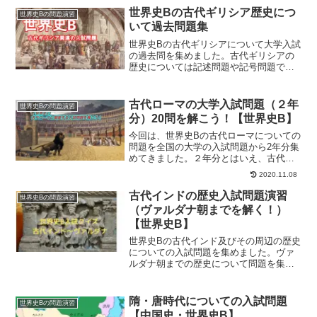
[]).push({});具...
世界史Bの古代ギリシア歴史につ
世界史Bの問題演習
いて過去問題集
世界史Bの古代ギリシアについて大学入試
の過去問を集めました。古代ギリシアの
歴史については記述問題や記号問題で頻
出です。基本的な知識を確認しましょ
う。「2020年受験用 全国大学入試問題正
解 15 世界史」によれば2020年度版で名
古代ローマの大学入試問題（２年
世界史Bの問題演習
古屋大学、...
分）20問を解こう！【世界史B】
今回は、世界史Bの古代ローマについての
問題を全国の大学の入試問題から2年分集
めてきました。２年分とはいえ、古代ロ
ーマ史の範囲をほぼほぼ網羅できている
2020.11.08
と思います。しかも今回は20問というか
なり多い問題数ですが、一部重複してい
古代インドの歴史入試問題演習
世界史Bの問題演習
るところもあり古代...
（ヴァルダナ朝までを解く！）
【世界史B】
世界史Bの古代インド及びその周辺の歴史
についての入試問題を集めました。ヴァ
ルダナ朝までの歴史について問題を集め
ました。それでは、早速問題を解いてみ
ましょう！！どうでしたか？難しくてわ
からないのであれば、しっかりと復習を
隋・唐時代についての入試問題
世界史Bの問題演習
してください。また、お...
【中国史・世界史B】