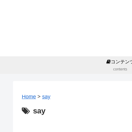
コンテン
contents
Home
>
say
say