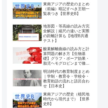
東南アジアの歴史のまとめ
（前編）暗記すべき王朝一
覧表つき【世界史B】
地形図・等高線の読み方完
全解説｜縮尺の違いと実際
の距離計算も【地理B共通
テスト】
酸素解離曲線の読み方と計
算問題の解き方【生物基
礎】グラフ・ボーア効果・
胎児ヘモグロビンまで徹底
解説
明治時代の教育制度まとめ
｜学制・教育令・学校令・
教育勅語の流れと語呂合わ
せ【日本史】
東南アジアの歴史（植民地
時代から現代まで）【世界
史B】