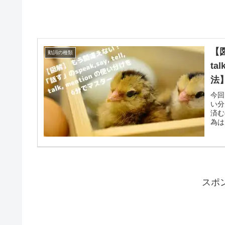
【図
動詞の種類
ta
法
今回は
い分
済む
為は
スポ