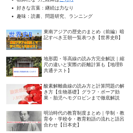
好きな言葉：継続は力なり
趣味：読書、問題研究、ランニング
東南アジアの歴史のまとめ（前編）暗
記すべき王朝一覧表つき【世界史B】
地形図・等高線の読み方完全解説｜縮
尺の違いと実際の距離計算も【地理B
共通テスト】
酸素解離曲線の読み方と計算問題の解
き方【生物基礎】グラフ・ボーア効
果・胎児ヘモグロビンまで徹底解説
明治時代の教育制度まとめ｜学制・教
育令・学校令・教育勅語の流れと語呂
合わせ【日本史】