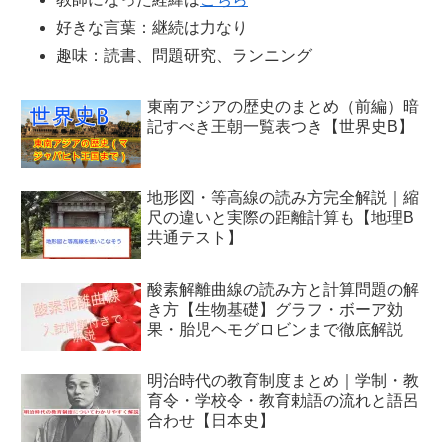
好きな言葉：継続は力なり
趣味：読書、問題研究、ランニング
東南アジアの歴史のまとめ（前編）暗
記すべき王朝一覧表つき【世界史B】
地形図・等高線の読み方完全解説｜縮
尺の違いと実際の距離計算も【地理B
共通テスト】
酸素解離曲線の読み方と計算問題の解
き方【生物基礎】グラフ・ボーア効
果・胎児ヘモグロビンまで徹底解説
明治時代の教育制度まとめ｜学制・教
育令・学校令・教育勅語の流れと語呂
合わせ【日本史】