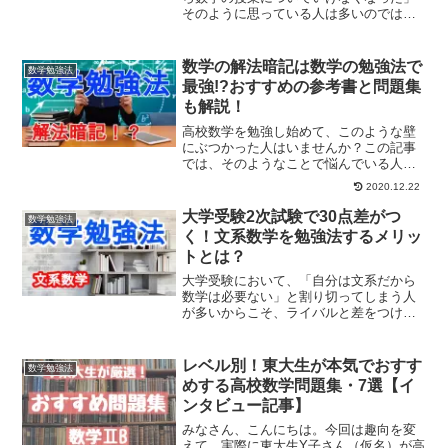
そのように思っている人は多いのではな
いでしょうか。この記事では、数学に対
して苦手意識がある人、数学をどうやっ
て勉強すればよいのかわからない・高校
数学の解法暗記は数学の勉強法で
数学勉強法
数学の勉強法に悩んでいる...
最強!?おすすめの参考書と問題集
も解説！
高校数学を勉強し始めて、このような壁
にぶつかった人はいませんか？この記事
では、そのようなことで悩んでいる人た
ちに向けて、数学の解法をパターン化し
2020.12.22
て暗記するやり方やノートを利用した解
法パターン集の作り方について解説して
大学受験2次試験で30点差がつ
数学勉強法
いきます。解法暗記のコツ...
く！文系数学を勉強法するメリッ
トとは？
大学受験において、「自分は文系だから
数学は必要ない」と割り切ってしまう人
が多いからこそ、ライバルと差をつける
チャンスが生じます。今回の記事は、共
通テストに向けてセンターで数学を勉強
していた浪人生や国立・私立問わず文系
レベル別！東大生が本気でおすす
数学勉強法
だが数学を必要とする現役...
めする高校数学問題集・7選【イ
ンタビュー記事】
みなさん、こんにちは。今回は趣向を変
えて、実際に東大生Y子さん（仮名）が高