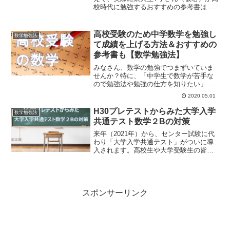
校時代に勉強するおすすめの参考書は
何！？ということをテーマに記事を作成
していただきました。Y子さんいわくとの
ことでした。とはいえ、本屋に行くと大
高校受験のため中学数学を勉強し
数学勉強法
量の問題集が置いてあり...
て成績を上げる方法＆おすすめの
参考書も【数学勉強法】
みなさん、数学の勉強でつまずいていま
せんか？特に、「中学生で数学が苦手な
ので勉強法や勉強の仕方を知りたい」
「高校に入学したものの数学の証明がわ
2020.05.01
からない」など数学が苦手とする生徒は
毎年枚挙にいとまがありません。数学を
H30プレテストからみた大学入学
数学勉強法
苦手とする人は中学数学から...
共通テスト数学２Bの対策
来年（2021年）から、センター試験に代
わり「大学入学共通テスト」がついに導
入されます。高校生や大学受験生の皆さ
んは、初めてのテスト形式に戸惑いを感
じていることと思います。この記事で
は、平成３０年度の「試行調査（プレテ
スト）」情報をもとに、...
スポンサーリンク