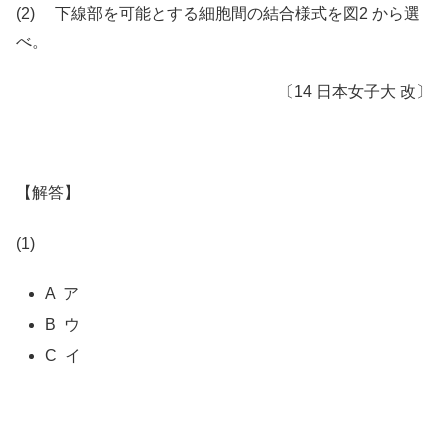
(2) 下線部を可能とする細胞間の結合様式を図2 から選
べ。
〔14 日本女子大 改〕
【解答】
(1)
A ア
B ウ
C イ