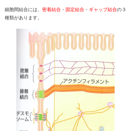
細胞間結合には、
密着結合
・
固定結合
・
ギャップ結合
の３
種類があります。