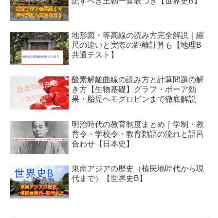
記すべき王朝一覧表つき【世界史B】
地形図・等高線の読み方完全解説｜縮
尺の違いと実際の距離計算も【地理B
共通テスト】
酸素解離曲線の読み方と計算問題の解
き方【生物基礎】グラフ・ボーア効
果・胎児ヘモグロビンまで徹底解説
明治時代の教育制度まとめ｜学制・教
育令・学校令・教育勅語の流れと語呂
合わせ【日本史】
東南アジアの歴史（植民地時代から現
代まで）【世界史B】