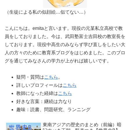
（生徒による私の似顔絵…似てない…）
こんにちは。emitaと言います。現役の元某私立高校で教
員をしておりました。今は、武田塾富士吉田校の教室長を
しております。現役中高生のみならず学び直しをしたい大
人の方々のために教育系ブログをはじめました。このブロ
グを通じてみなさんの学力が上がれば嬉しいです。
疑問・質問は
こちら
。
詳しいプロフィールは
こちら
教師になった経緯は
こちら
好きな言葉：継続は力なり
趣味：読書、問題研究、ランニング
東南アジアの歴史のまとめ（前編）暗