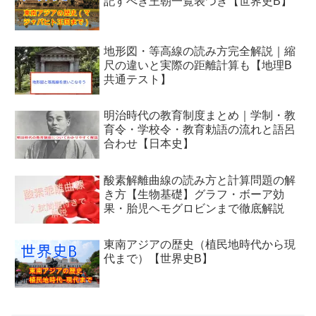
記すべき王朝一覧表つき【世界史B】
地形図・等高線の読み方完全解説｜縮
尺の違いと実際の距離計算も【地理B
共通テスト】
明治時代の教育制度まとめ｜学制・教
育令・学校令・教育勅語の流れと語呂
合わせ【日本史】
酸素解離曲線の読み方と計算問題の解
き方【生物基礎】グラフ・ボーア効
果・胎児ヘモグロビンまで徹底解説
東南アジアの歴史（植民地時代から現
代まで）【世界史B】