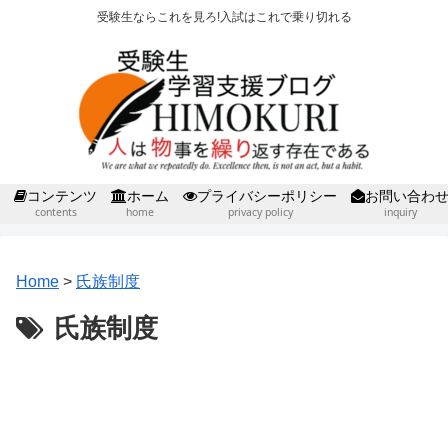
受験生ならこれを見ろ!入試はこれで乗り切れる
コンテンツ
ホーム
プライバシーポリシー
お問い合わ
contents
home
privacy policy
inquiry
Home
>
氏族制度
氏族制度