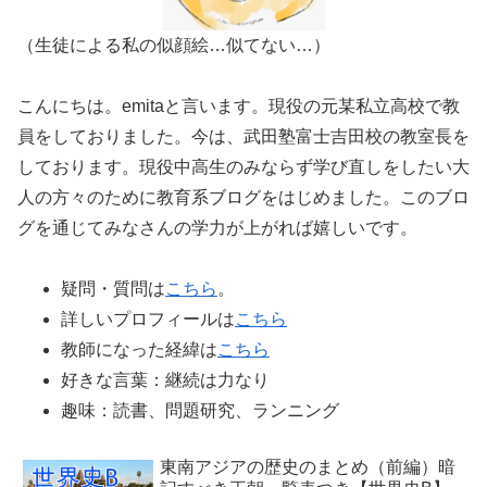
（生徒による私の似顔絵…似てない…）
こんにちは。emitaと言います。現役の元某私立高校で教
員をしておりました。今は、武田塾富士吉田校の教室長を
しております。現役中高生のみならず学び直しをしたい大
人の方々のために教育系ブログをはじめました。このブロ
グを通じてみなさんの学力が上がれば嬉しいです。
疑問・質問は
こちら
。
詳しいプロフィールは
こちら
教師になった経緯は
こちら
好きな言葉：継続は力なり
趣味：読書、問題研究、ランニング
東南アジアの歴史のまとめ（前編）暗