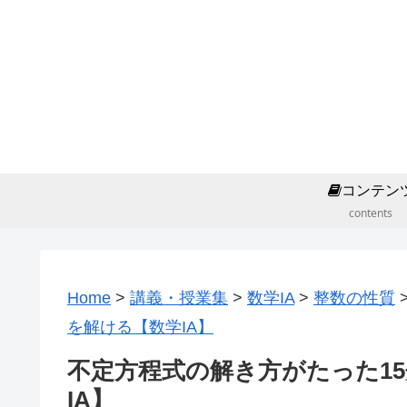
コンテン
contents
Home
>
講義・授業集
>
数学IA
>
整数の性質
を解ける【数学IA】
不定方程式の解き方がたった1
IA】