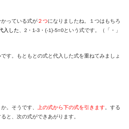
分かっている式が
２つ
になりましたね。１つはもちろ
1を代入した
、2・1-3・(-1)-5=0という式です。（「・」
いです。もともとの式と代入した式を重ねてみましょ
うか。そうです、
上の式から下の式を引きます
。する
を移項すると、次の式ができあがります。