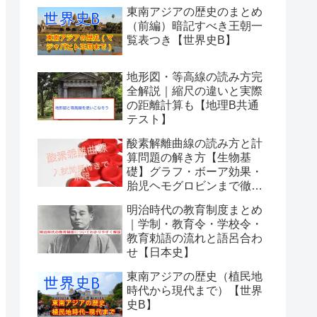
東南アジアの歴史のまとめ
（前編）暗記すべき王朝一
覧表つき【世界史B】
地形図・等高線の読み方完
全解説｜縮尺の違いと実際
の距離計算も【地理B共通
テスト】
酸素解離曲線の読み方と計
算問題の解き方【生物基
礎】グラフ・ボーア効果・
胎児ヘモグロビンまで徹底
解説
明治時代の教育制度まとめ
｜学制・教育令・学校令・
教育勅語の流れと語呂合わ
せ【日本史】
東南アジアの歴史（植民地
時代から現代まで）【世界
史B】