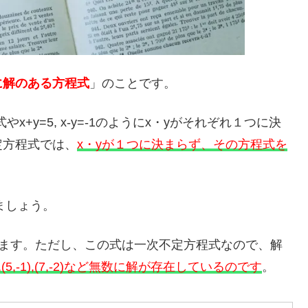
に解のある方程式
」のことです。
x+y=5, x-y=-1のようにx・yがそれぞれ１つに決
定方程式では、
x・yが１つに決まらず、その方程式を
きましょう。
られます。ただし、この式は一次不定方程式なので、解
3,0),(5,-1),(7,-2)など無数に解が存在しているのです
。