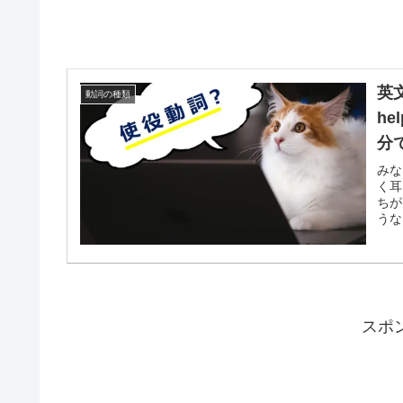
英文
動詞の種類
h
分
みな
く耳
ちが
うな
スポ