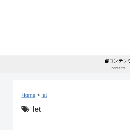
コンテン
contents
Home
>
let
let