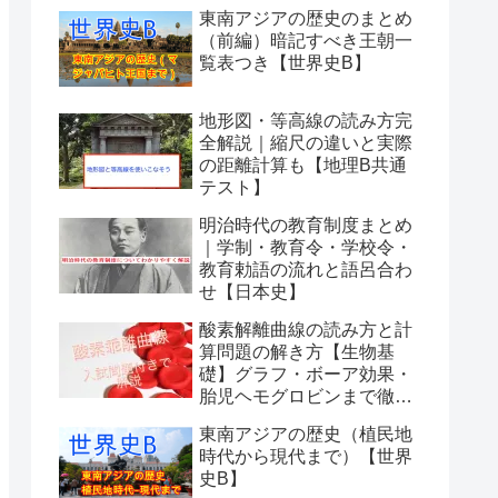
東南アジアの歴史のまとめ
（前編）暗記すべき王朝一
覧表つき【世界史B】
地形図・等高線の読み方完
全解説｜縮尺の違いと実際
の距離計算も【地理B共通
テスト】
明治時代の教育制度まとめ
｜学制・教育令・学校令・
教育勅語の流れと語呂合わ
せ【日本史】
酸素解離曲線の読み方と計
算問題の解き方【生物基
礎】グラフ・ボーア効果・
胎児ヘモグロビンまで徹底
解説
東南アジアの歴史（植民地
時代から現代まで）【世界
史B】