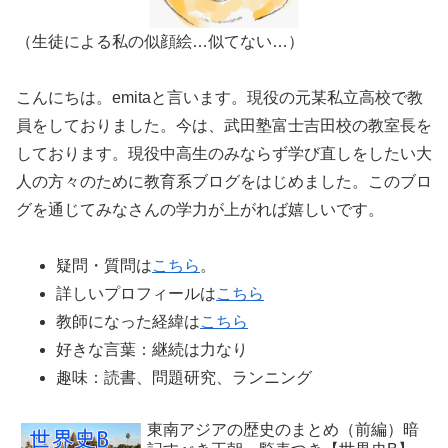
（生徒による私の似顔絵…似てない…）
こんにちは。emitaと言います。現役の元某私立高校で教
員をしておりました。今は、武田塾富士吉田校の教室長を
しております。現役中高生のみならず学び直しをしたい大
人の方々のために教育系ブログをはじめました。このブロ
グを通じてみなさんの学力が上がれば嬉しいです。
疑問・質問は
こちら
。
詳しいプロフィールは
こちら
教師になった経緯は
こちら
好きな言葉：継続は力なり
趣味：読書、問題研究、ランニング
東南アジアの歴史のまとめ（前編）暗