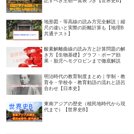
記すべき王朝一覧表つき【世界史B】
地形図・等高線の読み方完全解説｜縮
尺の違いと実際の距離計算も【地理B
共通テスト】
酸素解離曲線の読み方と計算問題の解
き方【生物基礎】グラフ・ボーア効
果・胎児ヘモグロビンまで徹底解説
明治時代の教育制度まとめ｜学制・教
育令・学校令・教育勅語の流れと語呂
合わせ【日本史】
東南アジアの歴史（植民地時代から現
代まで）【世界史B】