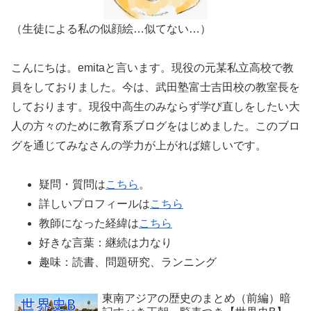
（生徒による私の似顔絵…似てない…）
こんにちは。emitaと言います。現役の元某私立高校で教
員をしておりました。今は、武田塾富士吉田校の教室長を
しております。現役中高生のみならず学び直しをしたい大
人の方々のために教育系ブログをはじめました。このブロ
グを通じてみなさんの学力が上がれば嬉しいです。
疑問・質問は
こちら
。
詳しいプロフィールは
こちら
教師になった経緯は
こちら
好きな言葉：継続は力なり
趣味：読書、問題研究、ランニング
東南アジアの歴史のまとめ（前編）暗