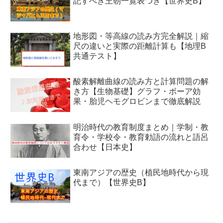
記すべき王朝一覧表つき【世界史B】
地形図・等高線の読み方完全解説｜縮
尺の違いと実際の距離計算も【地理B
共通テスト】
酸素解離曲線の読み方と計算問題の解
き方【生物基礎】グラフ・ボーア効
果・胎児ヘモグロビンまで徹底解説
明治時代の教育制度まとめ｜学制・教
育令・学校令・教育勅語の流れと語呂
合わせ【日本史】
東南アジアの歴史（植民地時代から現
代まで）【世界史B】